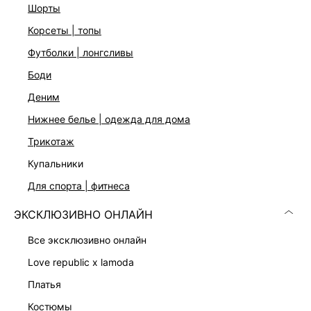
На модели размер 44. Крой модели соответствует
шорты
стандартному размеру
корсеты | топы
футболки | лонгсливы
ДОСТАВКА И ВОЗВРАТ
боди
Подробные условия доставки и возврата
деним
нижнее белье | одежда для дома
трикотаж
купальники
для спорта | фитнеса
ЭКСКЛЮЗИВНО ОНЛАЙН
Скачать
Доступно
в AppStore
в GooglePlay
все эксклюзивно онлайн
КАТАЛОГ
love republic x lamoda
платья
КОМПАНИЯ
костюмы