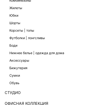
комбинезоны
жилеты
юбки
шорты
корсеты | топы
футболки | лонгсливы
боди
нижнее белье | одежда для дома
аксессуары
бижутерия
МАЙКА В РУБЧИК ИЗ ВИСКОЗЫ 5358111352-60
сумки
Нет в наличии
+29 LR
обувь
ЦВЕТ:
БЕЛЫЙ
/
МОЛОЧНЫЙ
СТУДИО
РАЗМЕР
ОФИСНАЯ КОЛЛЕКЦИЯ