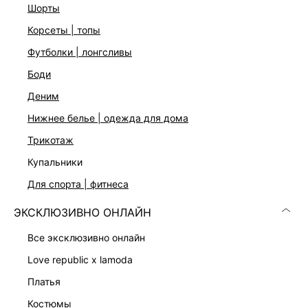
Трикотаж с вискозой
шорты
Облегающий крой
корсеты | топы
Широкие бретели с контрастной каймой
Три цвета: черный, оливковый и белый
футболки | лонгсливы
На модели размер 44. Крой модели соответствует
боди
стандартному размеру
деним
нижнее белье | одежда для дома
ДОСТАВКА И ВОЗВРАТ
трикотаж
Подробные условия доставки и возврата
купальники
для спорта | фитнеса
ЭКСКЛЮЗИВНО ОНЛАЙН
все эксклюзивно онлайн
love republic x lamoda
Скачать
Доступно
платья
в AppStore
в GooglePlay
костюмы