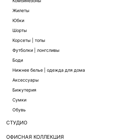
комбинезоны
жилеты
юбки
шорты
корсеты | топы
футболки | лонгсливы
боди
нижнее белье | одежда для дома
аксессуары
бижутерия
ЭКСКЛЮЗИВНО ОНЛАЙН
сумки
МАЙКА С ВИСКОЗОЙ 6254116365-60
обувь
1 599 ₽
2 599 ₽
-38%
+79 LR
400 ₽
x 4 платежа с Подели
СТУДИО
ЦВЕТ:
БЕЛЫЙ
/
МОЛОЧНЫЙ
ОФИСНАЯ КОЛЛЕКЦИЯ