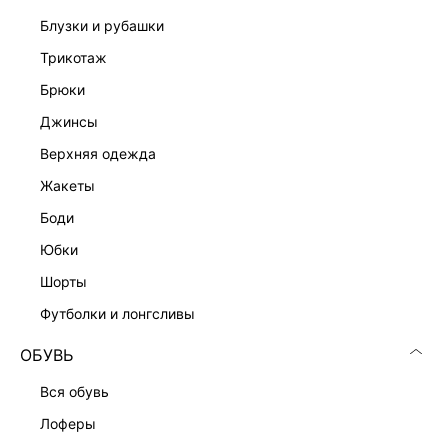
блузки и рубашки
трикотаж
брюки
джинсы
верхняя одежда
Скачать
Доступно
в AppStore
в GooglePlay
жакеты
боди
КАТАЛОГ
юбки
шорты
КОМПАНИЯ
футболки и лонгсливы
КЛИЕНТАМ
ОБУВЬ
вся обувь
ЛИЧНЫЙ КАБИНЕТ
лоферы