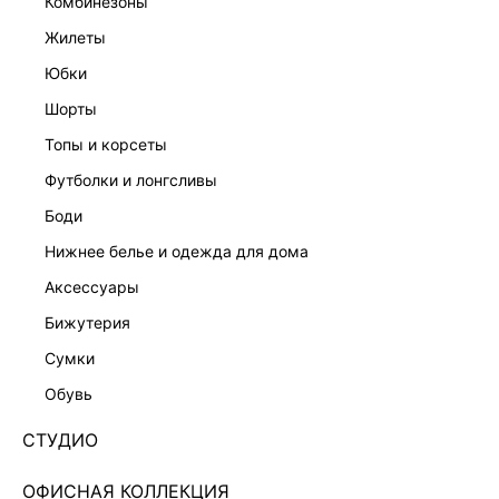
комбинезоны
жилеты
юбки
шорты
топы и корсеты
футболки и лонгсливы
боди
нижнее белье и одежда для дома
аксессуары
бижутерия
ВЕЧЕРНЯЯ КОЛЛЕКЦИЯ
сумки
ТОП-БАНДО ИЗ ХЛОПКА С БАСКОЙ 6255041365-
60
обувь
3 599 ₽
6 999 ₽
-49%
СТУДИО
+179 LR
900 ₽
x 4 платежа с Подели
ОФИСНАЯ КОЛЛЕКЦИЯ
ЦВЕТ:
БЕЛЫЙ
/
МОЛОЧНЫЙ