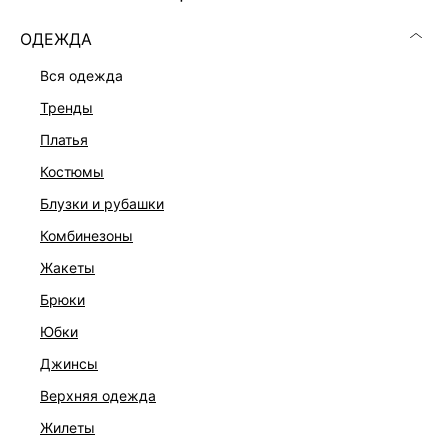
ОДЕЖДА
вся одежда
тренды
РАЗМЕР
платья
костюмы
В КОРЗИНУ
блузки и рубашки
БЕСПЛАТНАЯ ДОСТАВКА ОТ 999 ₽
комбинезоны
–10% ПРИ ОПЛАТЕ ОНЛАЙН
жакеты
ДОСТУПНА ОПЛАТА ПОСЛЕ ПРИМЕРКИ
брюки
юбки
ОПИСАНИЕ И ОБМЕРЫ
джинсы
верхняя одежда
Артикул:
6255041365
жилеты
Состав: