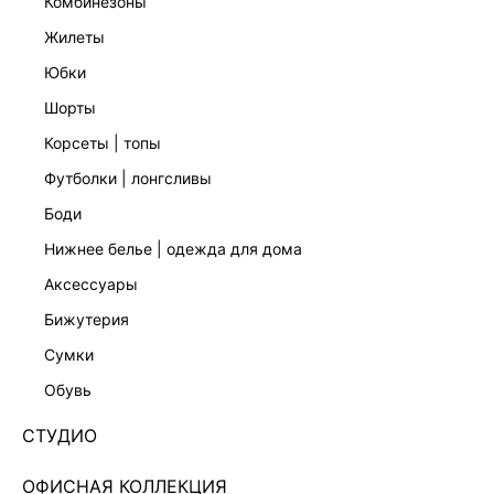
комбинезоны
жилеты
юбки
шорты
корсеты | топы
футболки | лонгсливы
боди
нижнее белье | одежда для дома
аксессуары
бижутерия
ТОП ИЗ ТЕНСЕЛЯ С КРУЖЕВОМ 6255006306-60
сумки
1 599 ₽
4 599 ₽
-65%
обувь
+79 LR
400 ₽
x 4 платежа с Подели
СТУДИО
ЦВЕТ:
БЕЛЫЙ
/
МОЛОЧНЫЙ
ОФИСНАЯ КОЛЛЕКЦИЯ