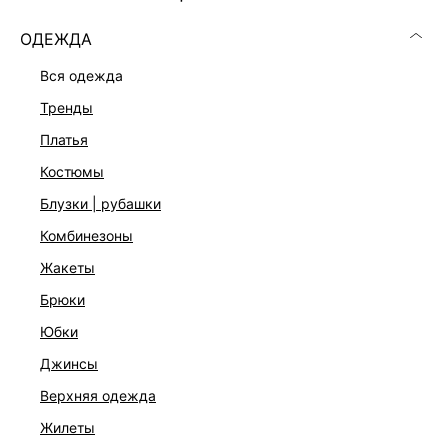
ОДЕЖДА
вся одежда
РАЗМЕР
тренды
платья
В КОРЗИНУ
костюмы
БЕСПЛАТНАЯ ДОСТАВКА ОТ 999 ₽
блузки | рубашки
–10% ПРИ ОПЛАТЕ ОНЛАЙН
комбинезоны
ДОСТУПНА ОПЛАТА ПОСЛЕ ПРИМЕРКИ
жакеты
брюки
ОПИСАНИЕ И ОБМЕРЫ
юбки
Артикул:
6255006306
джинсы
Состав:
верхняя одежда
85% тенсел, 15% полиэстер, Отделка: 100% полиамид
жилеты
Уход за изделием: