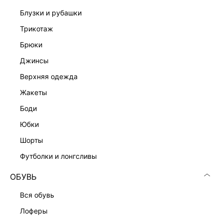
блузки и рубашки
трикотаж
брюки
джинсы
Скачать
Доступно
в AppStore
в GooglePlay
верхняя одежда
КАТАЛОГ
жакеты
боди
КОМПАНИЯ
юбки
шорты
КЛИЕНТАМ
футболки и лонгсливы
ОБУВЬ
ЛИЧНЫЙ КАБИНЕТ
вся обувь
лоферы