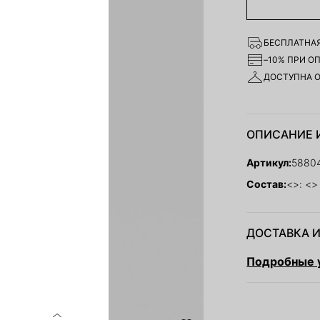
БЕСПЛАТНАЯ
–10% ПРИ О
ДОСТУПНА 
ОПИСАНИЕ 
Артикул:
5880
Состав:
<>: <>
ДОСТАВКА И
Подробные у