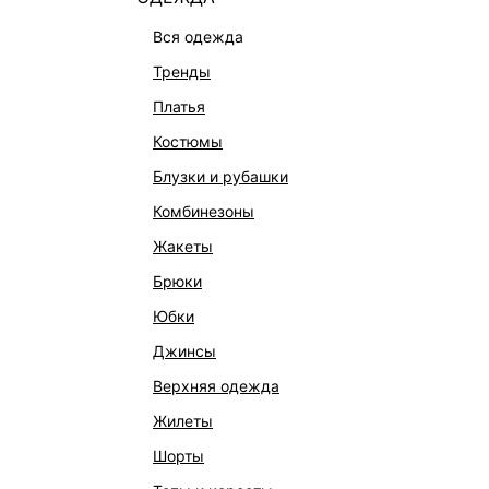
вся одежда
тренды
платья
костюмы
блузки и рубашки
комбинезоны
КАТАЛОГ
КОМПАНИЯ
жакеты
НОВИНКИ
О Melon Fa
брюки
СТУДИО
Франчайзин
юбки
ОФИСНАЯ КОЛЛЕКЦИЯ
Новости и 
джинсы
ОДЕЖДА
Магазины
верхняя одежда
ЭКСКЛЮЗИВНО ОНЛАЙН
Работа в 
жилеты
ОБУВЬ
шорты
СУМКИ