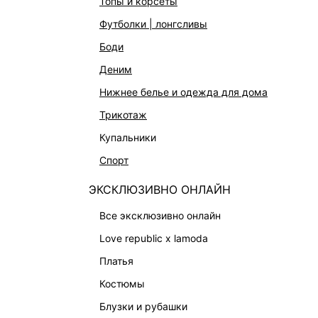
топы и корсеты
АКСЕССУАРЫ И УКРАШЕНИЯ
футболки | лонгсливы
ФИНАЛЬНАЯ РАСПРОДАЖА
боди
ПОДАРОЧНЫЕ СЕРТИФИКАТЫ
деним
BEAUTY
нижнее белье и одежда для дома
БАЛЬЗАМЫ-ТИНТЫ
трикотаж
АРОМАТЫ
купальники
ЛИМИТИРОВАННЫЕ КОЛЛЕКЦИИ
спорт
КАПСУЛЬНЫЙ ГАРДЕРОБ
ЭКСКЛЮЗИВНО ОНЛАЙН
БОХО-ШИК
В ОТТЕНКАХ СЕРОГО
все эксклюзивно онлайн
LOVE REPUBLIC MAISON
love republic x lamoda
ДАЙДЖЕСТ
платья
LOVE 2.0
костюмы
блузки и рубашки