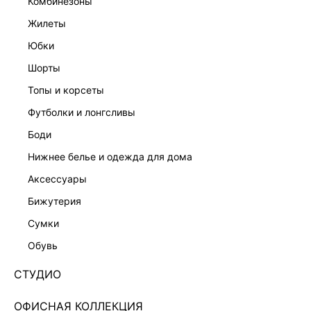
комбинезоны
жилеты
юбки
шорты
топы и корсеты
футболки и лонгсливы
боди
нижнее белье и одежда для дома
аксессуары
бижутерия
ЭКСКЛЮЗИВНО ОНЛАЙН
сумки
ВОДОЛАЗКА ИЗ БАРХАТА 4452113326-32
обувь
Нет в наличии
+114 LR
СТУДИО
ЦВЕТ:
СЕРЫЙ
/
СЕРЫЙ
ОФИСНАЯ КОЛЛЕКЦИЯ
РАЗМЕР