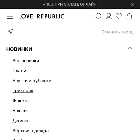
– 10% ПРИ ОПЛАТЕ ОНЛАЙН
ГЛАВНАЯ
ОДЕЖДА
ТРИКОТАЖ
ДЖЕМПЕРЫ И СВИТЕРЫ
В
Сменить город
НОВИНКИ
все новинки
платья
блузки и рубашки
трикотаж
жакеты
брюки
джинсы
верхняя одежда