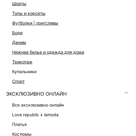
шорты
топы и корсеты
ДОСТАВКА И ВОЗВРАТ
футболки | лонгсливы
Подробные условия доставки и возврата
боди
деним
нижнее белье и одежда для дома
трикотаж
купальники
спорт
Скачать
Доступно
в AppStore
в GooglePlay
ЭКСКЛЮЗИВНО ОНЛАЙН
КАТАЛОГ
все эксклюзивно онлайн
love republic x lamoda
КОМПАНИЯ
платья
костюмы