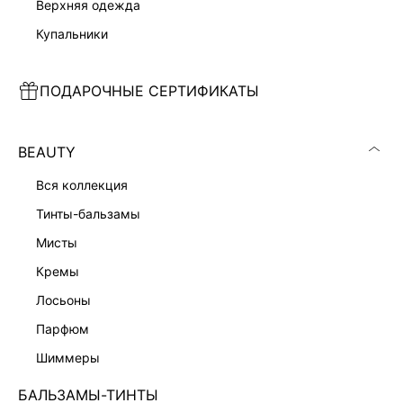
верхняя одежда
купальники
ПОДАРОЧНЫЕ СЕРТИФИКАТЫ
ДЖЕМПЕР С ШЕРСТЬЮ АЛЬПАКА
ДЖЕМПЕР С ШЕРСТЬЮ АЛЬПАКА
4 999 ₽
4 999 ₽
BEAUTY
вся коллекция
тинты-бальзамы
мисты
кремы
лосьоны
парфюм
шиммеры
БАЛЬЗАМЫ-ТИНТЫ