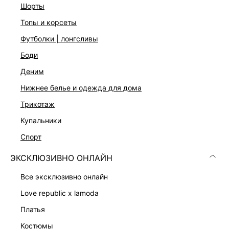
шорты
топы и корсеты
футболки | лонгсливы
боди
деним
нижнее белье и одежда для дома
трикотаж
купальники
ВОДОЛАЗКА С ШЕРСТЬЮ
КАРДИГАН НА МОЛНИИ
3 999 ₽
5 599 ₽
спорт
ЭКСКЛЮЗИВНО ОНЛАЙН
ЭКСКЛЮЗИВНО ОНЛАЙН
все эксклюзивно онлайн
love republic x lamoda
платья
костюмы