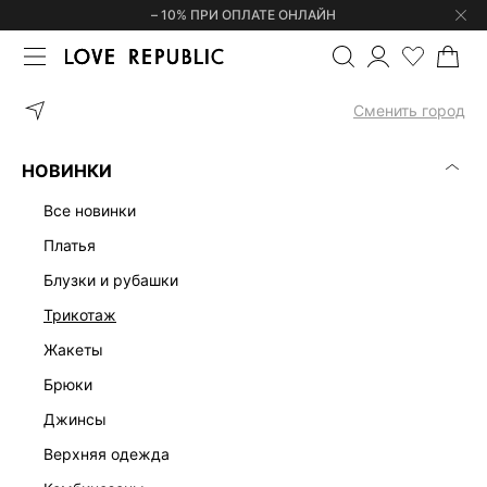
– 10% ПРИ ОПЛАТЕ ОНЛАЙН
ГЛАВНАЯ
ОДЕЖДА
ТРИКОТАЖ
ДЖЕМПЕРЫ И СВИТЕРЫ
Сменить город
ЖЕНСКИЕ ДЖЕМПЕРЫ
(0)
НОВИНКИ
ДЖЕМПЕРЫ И СВИТЕРЫ
ПЛАТЬЯ
КОМПЛЕКТЫ
ЮБКИ
Б
все новинки
платья
блузки и рубашки
трикотаж
жакеты
брюки
джинсы
верхняя одежда