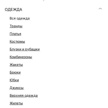
ОДЕЖДА
вся одежда
тренды
платья
костюмы
блузки и рубашки
комбинезоны
жакеты
брюки
ДЖЕМПЕР С КАШЕМИРОМ
юбки
4 999 ₽
ЭКСКЛЮЗИВНО ОНЛАЙН
джинсы
верхняя одежда
жилеты