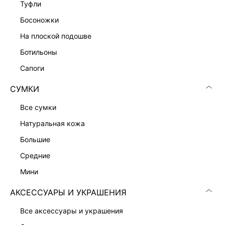
туфли
ВОДОЛАЗКА С ШЕРСТЬЮ
босоножки
3 999 ₽
на плоской подошве
ботильоны
сапоги
СУМКИ
все сумки
натуральная кожа
большие
средние
мини
АКСЕССУАРЫ И УКРАШЕНИЯ
ВОДОЛАЗКА С ШЕРСТЬЮ
СВОБОДНЫЙ СВИТЕР
все аксессуары и украшения
3 999 ₽
4 999 ₽
ЭКСКЛЮЗИВНО ОНЛАЙН
ЭКСКЛЮЗИВНО ОНЛАЙН