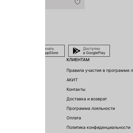
Скачать
Доступно
в AppStore
в GooglePlay
КЛИЕНТАМ
shion Group
Правила участия в программе 
г
АКИТ
акции
Контакты
Доставка и возврат
LOVE REPUBLIC
Программа лояльности
Оплата
Политика конфиденциальности