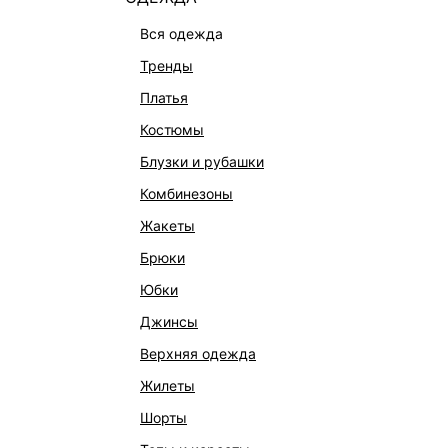
вся одежда
тренды
платья
костюмы
блузки и рубашки
комбинезоны
КАТАЛОГ
КОМПАНИЯ
жакеты
НОВИНКИ
О Melon Fa
брюки
СТУДИО
Франчайзин
юбки
ОФИСНАЯ КОЛЛЕКЦИЯ
Новости и 
джинсы
ОДЕЖДА
Магазины
верхняя одежда
ЭКСКЛЮЗИВНО ОНЛАЙН
Работа в 
жилеты
ОБУВЬ
шорты
СУМКИ