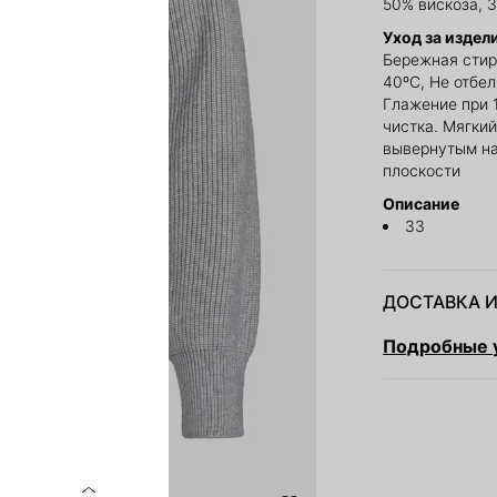
50% вискоза, 
Уход за издел
Бережная стир
40ºС, Не отбе
Глажение при 
чистка. Мягки
вывернутым на
плоскости
Описание
33
ДОСТАВКА И
Подробные у