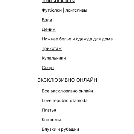
топы и корсеты
АКСЕССУАРЫ И УКРАШЕНИЯ
футболки | лонгсливы
ФИНАЛЬНАЯ РАСПРОДАЖА
боди
ПОДАРОЧНЫЕ СЕРТИФИКАТЫ
деним
BEAUTY
нижнее белье и одежда для дома
БАЛЬЗАМЫ-ТИНТЫ
трикотаж
АРОМАТЫ
купальники
ЛИМИТИРОВАННЫЕ КОЛЛЕКЦИИ
спорт
КАПСУЛЬНЫЙ ГАРДЕРОБ
ЭКСКЛЮЗИВНО ОНЛАЙН
БОХО-ШИК
В ОТТЕНКАХ СЕРОГО
все эксклюзивно онлайн
LOVE REPUBLIC MAISON
love republic x lamoda
ДАЙДЖЕСТ
платья
LOVE 2.0
костюмы
блузки и рубашки