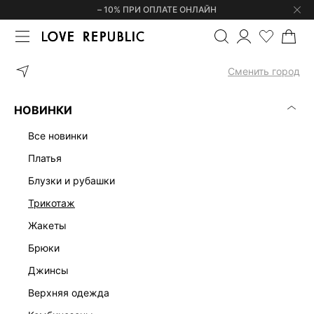
– 10% ПРИ ОПЛАТЕ ОНЛАЙН
ГЛАВНАЯ
ОДЕЖДА
ТРИКОТАЖ
ДЖЕМПЕРЫ И СВИТЕРЫ
Д
Сменить город
НОВИНКИ
все новинки
платья
блузки и рубашки
трикотаж
жакеты
брюки
джинсы
верхняя одежда