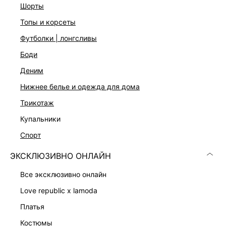
На модели размер 44. Крой модели соответствует
шорты
стандартному размеру
топы и корсеты
футболки | лонгсливы
ДОСТАВКА И ВОЗВРАТ
боди
Подробные условия доставки и возврата
деним
нижнее белье и одежда для дома
трикотаж
купальники
спорт
ЭКСКЛЮЗИВНО ОНЛАЙН
Скачать
Доступно
в AppStore
в GooglePlay
все эксклюзивно онлайн
КАТАЛОГ
love republic x lamoda
платья
КОМПАНИЯ
костюмы