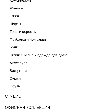
комбинезоны
жилеты
юбки
шорты
топы и корсеты
футболки и лонгсливы
боди
нижнее белье и одежда для дома
аксессуары
бижутерия
ДЖЕМПЕР ИЗ ШЕРСТИ 4450349837-38
сумки
Нет в наличии
+199 LR
обувь
ЦВЕТ:
СЕРЫЙ
/
СЕРЫЙ МЕЛАНЖ
СТУДИО
РАЗМЕР
ОФИСНАЯ КОЛЛЕКЦИЯ