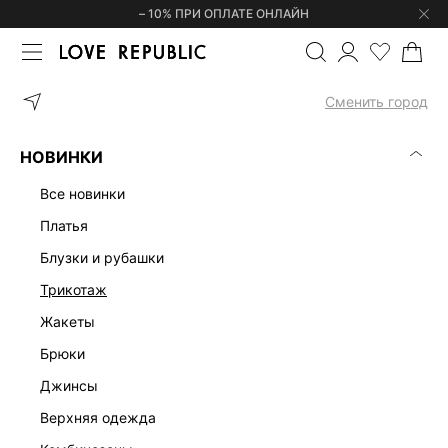
– 10% ПРИ ОПЛАТЕ ОНЛАЙН
ГЛАВНАЯ
ОДЕЖДА
ТРИКОТАЖ
ДЖЕМПЕРЫ И СВИТЕРЫ
С
Сменить город
НОВИНКИ
все новинки
платья
блузки и рубашки
трикотаж
жакеты
брюки
джинсы
верхняя одежда