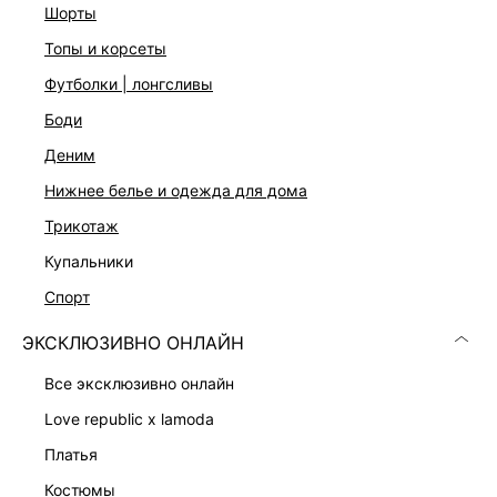
шорты
Свободный крой
Спущенная линия плеча
топы и корсеты
Свободные рукава 3/4
Воротник-стойка
футболки | лонгсливы
Фактурная вязаная резинка по краям
боди
Четыре цвета: бежевый, коричневый, серый и белый
На модели размер 44. Крой модели соответствует
деним
стандартному размеру
нижнее белье и одежда для дома
трикотаж
ДОСТАВКА И ВОЗВРАТ
купальники
Подробные условия доставки и возврата
спорт
ЭКСКЛЮЗИВНО ОНЛАЙН
все эксклюзивно онлайн
love republic x lamoda
платья
костюмы
Скачать
Доступно