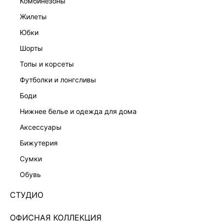
комбинезоны
жилеты
юбки
шорты
топы и корсеты
футболки и лонгсливы
боди
нижнее белье и одежда для дома
аксессуары
бижутерия
ШЕРСТЬ
сумки
СВИТЕР ИЗ ШЕРСТИ С УКОРОЧЕННЫМИ
РУКАВАМИ 5450325817-64
обувь
Нет в наличии
+99 LR
СТУДИО
ЦВЕТ:
БЕЖЕВЫЙ
/
БЕЖЕВЫЙ МЕЛАНЖ
ОФИСНАЯ КОЛЛЕКЦИЯ