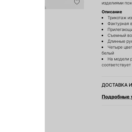
изделиями пох
Описание
Трикотаж из
Фактурная в
Прилегающи
Съемный во
Длинные ру
Четыре цвет
белый
На модели 
соответствует
ДОСТАВКА И
Подробные у