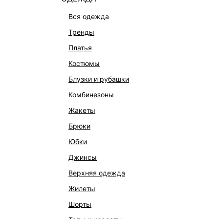
вся одежда
тренды
платья
костюмы
блузки и рубашки
комбинезоны
жакеты
брюки
юбки
джинсы
верхняя одежда
жилеты
шорты