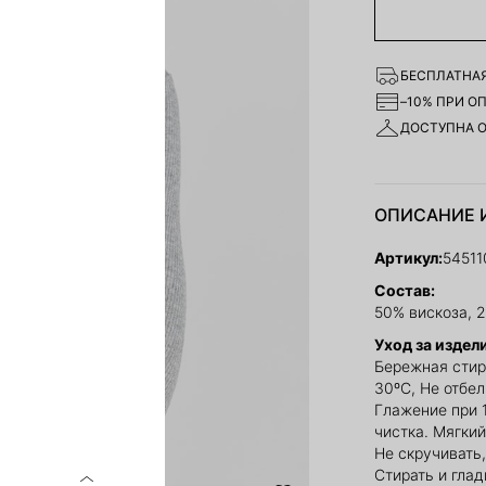
БЕСПЛАТНАЯ
–10% ПРИ О
ДОСТУПНА 
ОПИСАНИЕ 
Артикул:
5451
Состав:
50% вискоза, 
Уход за издел
Бережная стир
30ºС, Не отбе
Глажение при 
чистка. Мягкий
Не скручивать,
Стирать и глад