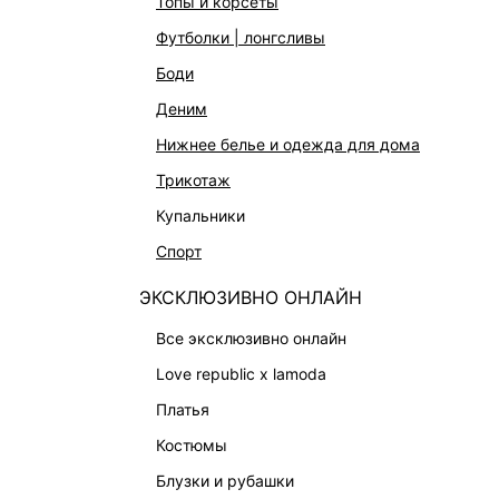
топы и корсеты
футболки | лонгсливы
боди
КАТАЛОГ
КОМПАНИЯ
деним
НОВИНКИ
О Melon Fa
нижнее белье и одежда для дома
СТУДИО
Франчайзин
трикотаж
ОФИСНАЯ КОЛЛЕКЦИЯ
Новости и 
купальники
ОДЕЖДА
Магазины
спорт
ЭКСКЛЮЗИВНО ОНЛАЙН
Работа в 
ЭКСКЛЮЗИВНО ОНЛАЙН
ОБУВЬ
все эксклюзивно онлайн
СУМКИ
love republic x lamoda
АКСЕССУАРЫ И УКРАШЕНИЯ
платья
ФИНАЛЬНАЯ РАСПРОДАЖА
костюмы
ПОДАРОЧНЫЕ СЕРТИФИКАТЫ
блузки и рубашки
BEAUTY