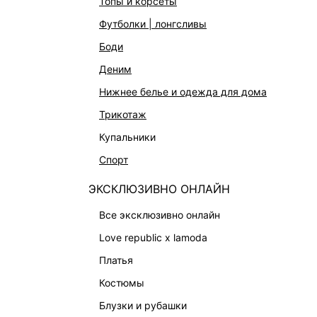
топы и корсеты
АКСЕССУАРЫ И УКРАШЕНИЯ
футболки | лонгсливы
ФИНАЛЬНАЯ РАСПРОДАЖА
боди
ПОДАРОЧНЫЕ СЕРТИФИКАТЫ
деним
BEAUTY
нижнее белье и одежда для дома
БАЛЬЗАМЫ-ТИНТЫ
трикотаж
АРОМАТЫ
купальники
ЛИМИТИРОВАННЫЕ КОЛЛЕКЦИИ
спорт
КАПСУЛЬНЫЙ ГАРДЕРОБ
ЭКСКЛЮЗИВНО ОНЛАЙН
БОХО-ШИК
В ОТТЕНКАХ СЕРОГО
все эксклюзивно онлайн
LOVE REPUBLIC MAISON
love republic x lamoda
ДАЙДЖЕСТ
платья
LOVE 2.0
костюмы
блузки и рубашки