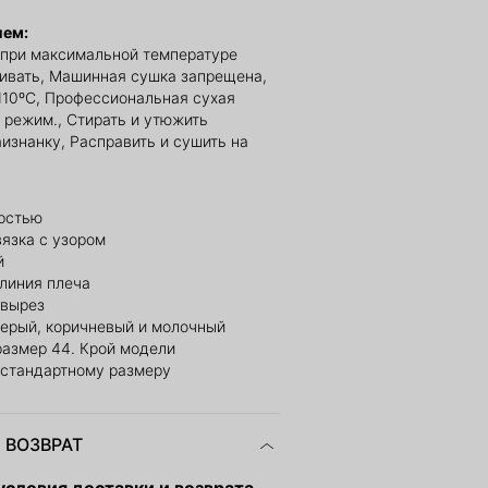
ием:
 при максимальной температуре
ливать, Машинная сушка запрещена,
110ºС, Профессиональная сухая
й режим., Стирать и утюжить
изнанку, Расправить и сушить на
рстью
язка с узором
й
линия плеча
 вырез
серый, коричневый и молочный
размер 44. Крой модели
 стандартному размеру
 ВОЗВРАТ