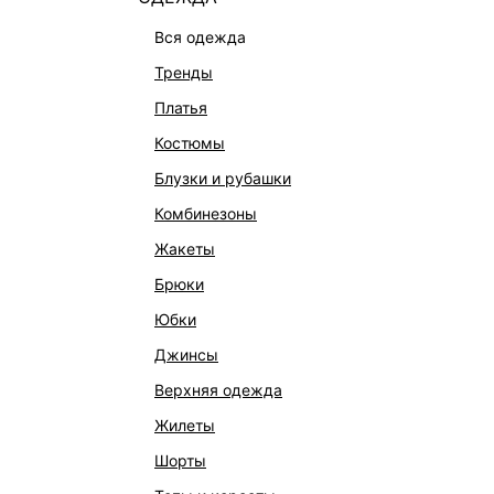
вся одежда
тренды
платья
костюмы
блузки и рубашки
комбинезоны
КАТАЛОГ
КОМПАНИЯ
жакеты
НОВИНКИ
О Melon Fa
брюки
СТУДИО
Франчайзин
юбки
ОФИСНАЯ КОЛЛЕКЦИЯ
Новости и 
джинсы
ОДЕЖДА
Магазины
верхняя одежда
ЭКСКЛЮЗИВНО ОНЛАЙН
Работа в 
жилеты
ОБУВЬ
шорты
СУМКИ