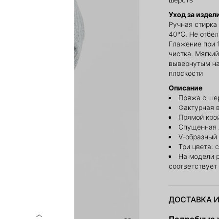
Уход за издел
Ручная стирка
40ºС, Не отбе
Глажение при 
чистка. Мягки
вывернутым на
плоскости
Описание
Пряжа с ше
Фактурная в
Прямой кро
Спущенная 
V-образный
Три цвета: 
На модели 
соответствует
ДОСТАВКА И