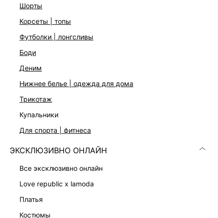
Цвет: кирпичный
шорты
На модели размер 44. Крой модели соответствует
корсеты | топы
стандартному размеру
футболки | лонгсливы
боди
ДОСТАВКА И ВОЗВРАТ
деним
Подробные условия доставки и возврата
нижнее белье | одежда для дома
трикотаж
купальники
для спорта | фитнеса
ЭКСКЛЮЗИВНО ОНЛАЙН
Скачать
Доступно
все эксклюзивно онлайн
в AppStore
в GooglePlay
love republic x lamoda
КАТАЛОГ
платья
костюмы