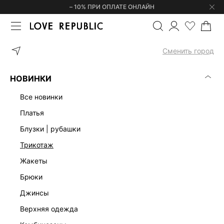
– 10% ПРИ ОПЛАТЕ ОНЛАЙН
ГЛАВНАЯ
ОДЕЖДА
ТРИКОТАЖ
ДЖЕМПЕРЫ И СВИТЕРЫ
С
Сменить город
НОВИНКИ
все новинки
платья
блузки | рубашки
трикотаж
жакеты
брюки
джинсы
верхняя одежда