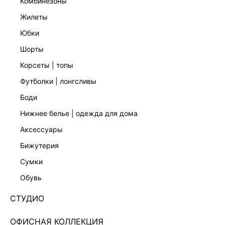
комбинезоны
жилеты
юбки
шорты
корсеты | топы
футболки | лонгсливы
боди
нижнее белье | одежда для дома
аксессуары
бижутерия
КОЛЛЕКЦИЯ СТУДИО
сумки
СВИТЕР ИЗ ШЕРСТИ С ОТКРЫТОЙ СПИНОЙ
5451337824-21
обувь
Нет в наличии
+179 LR
СТУДИО
ЦВЕТ:
КОРИЧНЕВЫЙ
/
ТЕРРАКОТ/КИРПИЧНЫЙ
ОФИСНАЯ КОЛЛЕКЦИЯ