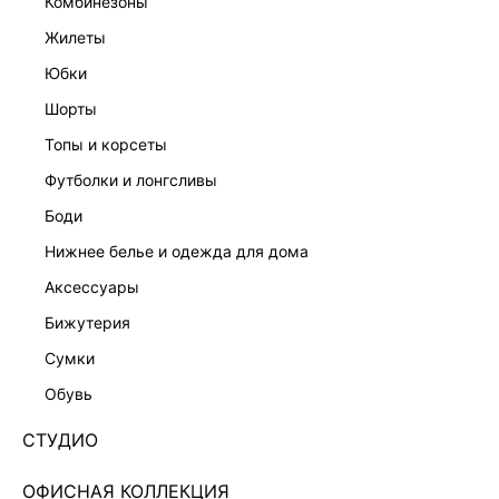
комбинезоны
жилеты
юбки
шорты
топы и корсеты
футболки и лонгсливы
боди
нижнее белье и одежда для дома
аксессуары
бижутерия
КАРДИГАН С ЦВЕТОЧНЫМ ПРИНТОМ 6151308604-
сумки
59
обувь
Нет в наличии
+89 LR
СТУДИО
ЦВЕТ:
ЧЕРНЫЙ
/
МОЛОЧНЫЙ ПРИНТ
ОФИСНАЯ КОЛЛЕКЦИЯ