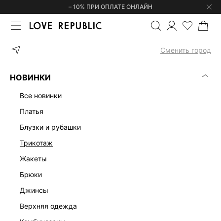
– 10% ПРИ ОПЛАТЕ ОНЛАЙН
ГЛАВНАЯ
ОДЕЖДА
ТРИКОТАЖ
ДЖЕМПЕРЫ И СВИТЕРЫ
К
Сменить город
НОВИНКИ
все новинки
платья
блузки и рубашки
трикотаж
жакеты
брюки
джинсы
верхняя одежда