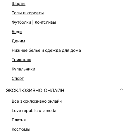
шорты
Полуприлегающий крой
Круглый вырез
топы и корсеты
Застежка на пуговицы
футболки | лонгсливы
Два цвета: молочный и серый с цветочным принтом
На модели размер 44. Крой модели соответствует
боди
стандартному размеру
деним
нижнее белье и одежда для дома
ДОСТАВКА И ВОЗВРАТ
трикотаж
Подробные условия доставки и возврата
купальники
спорт
ЭКСКЛЮЗИВНО ОНЛАЙН
все эксклюзивно онлайн
love republic x lamoda
платья
Скачать
Доступно
в AppStore
в GooglePlay
костюмы