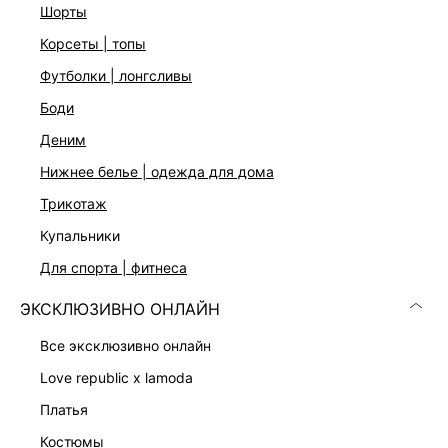
Функциональные карманы
шорты
Застежка на молнию и пуговицу
корсеты | топы
Цвет: индиго
На модели размер 44. Крой модели соответствует
футболки | лонгсливы
стандартному размеру
боди
деним
ДОСТАВКА И ВОЗВРАТ
нижнее белье | одежда для дома
Подробные условия доставки и возврата
трикотаж
купальники
для спорта | фитнеса
ЭКСКЛЮЗИВНО ОНЛАЙН
все эксклюзивно онлайн
love republic x lamoda
Скачать
Доступно
в AppStore
в GooglePlay
платья
КАТАЛОГ
костюмы