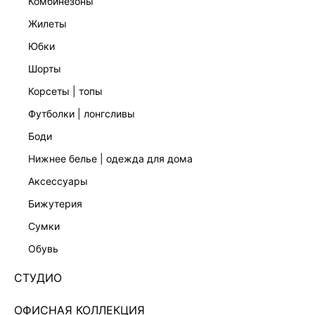
комбинезоны
жилеты
юбки
шорты
корсеты | топы
футболки | лонгсливы
боди
нижнее белье | одежда для дома
аксессуары
бижутерия
ДЖИНСОВАЯ ЮБКА МИДИ 5256407203-103
сумки
Нет в наличии
+129 LR
обувь
ЦВЕТ:
СИНИЙ
/
ИНДИГО
СТУДИО
РАЗМЕР
ОФИСНАЯ КОЛЛЕКЦИЯ