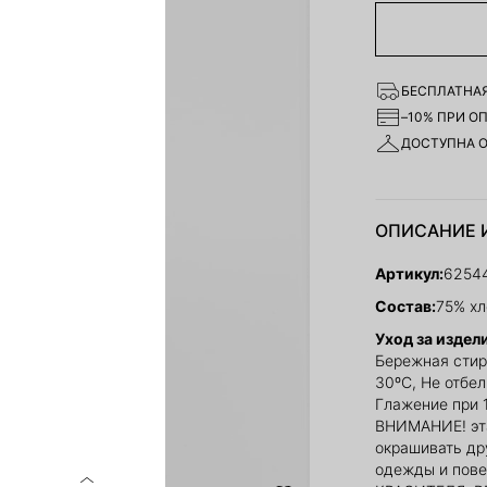
БЕСПЛАТНАЯ
–10% ПРИ О
ДОСТУПНА 
ОПИСАНИЕ 
Артикул:
6254
Состав:
75% хл
Уход за издел
Бережная стир
30ºС, Не отбе
Глажение при 
ВНИМАНИЕ! эт
окрашивать др
одежды и пов