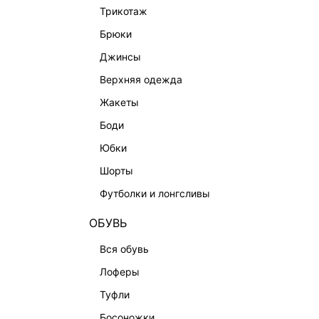
трикотаж
BEAUTY
брюки
БАЛЬЗАМЫ-ТИНТЫ
джинсы
АРОМАТЫ
верхняя одежда
ЛИМИТИРОВАННЫЕ КОЛЛЕКЦИИ
жакеты
КАПСУЛЬНЫЙ ГАРДЕРОБ
боди
БОХО-ШИК
юбки
В ОТТЕНКАХ СЕРОГО
шорты
LOVE REPUBLIC MAISON
футболки и лонгсливы
ДАЙДЖЕСТ
LOVE 2.0
ОБУВЬ
вся обувь
лоферы
туфли
босоножки