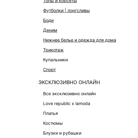
топы и корсеты
футболки | лонгсливы
боди
деним
КАТАЛОГ
КОМПАНИЯ
нижнее белье и одежда для дома
НОВИНКИ
О Melon Fa
трикотаж
СТУДИО
Франчайзин
купальники
ОФИСНАЯ КОЛЛЕКЦИЯ
Новости и 
спорт
ОДЕЖДА
Магазины
ЭКСКЛЮЗИВНО ОНЛАЙН
ЭКСКЛЮЗИВНО ОНЛАЙН
Работа в 
все эксклюзивно онлайн
ОБУВЬ
love republic x lamoda
СУМКИ
платья
АКСЕССУАРЫ И УКРАШЕНИЯ
костюмы
ФИНАЛЬНАЯ РАСПРОДАЖА
блузки и рубашки
ПОДАРОЧНЫЕ СЕРТИФИКАТЫ