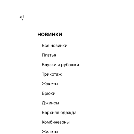
Меню
Каталог
НОВИНКИ
ГЛАВНАЯ
ОДЕЖДА
ЮБКИ
ДЖИНСОВАЯ ЮБКА-ШОРТЫ 
все новинки
платья
блузки и рубашки
трикотаж
жакеты
брюки
джинсы
верхняя одежда
комбинезоны
жилеты