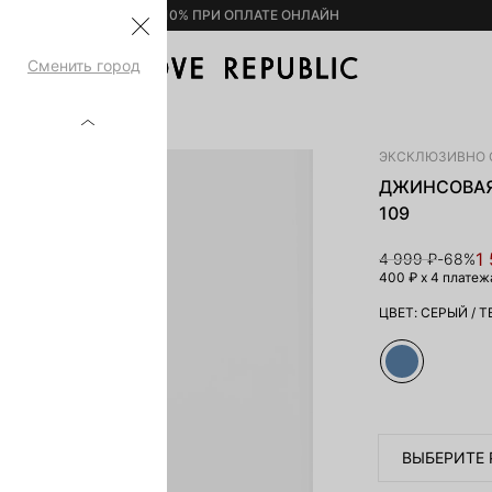
– 10% ПРИ ОПЛАТЕ ОНЛАЙН
Сменить город
6254425709-109
ЭКСКЛЮЗИВНО 
ДЖИНСОВАЯ
109
1
4 999 ₽
-68%
400 ₽
x 4 платеж
ЦВЕТ:
СЕРЫЙ
/
Т
ВЫБЕРИТЕ 