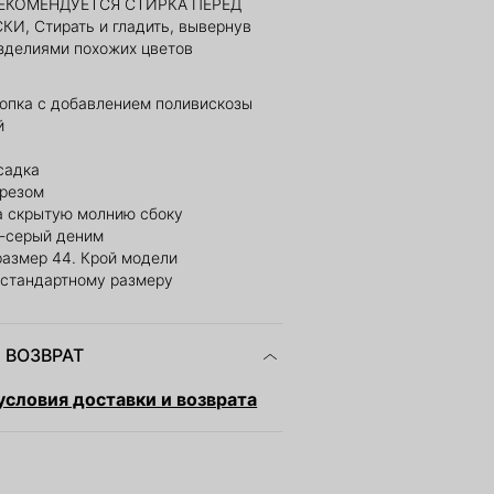
РЕКОМЕНДУЕТСЯ СТИРКА ПЕРЕД
, Стирать и гладить, вывернув
изделиями похожих цветов
лопка с добавлением поливискозы
й
садка
зрезом
а скрытую молнию сбоку
о-серый деним
размер 44. Крой модели
 стандартному размеру
 ВОЗВРАТ
словия доставки и возврата