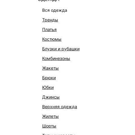
вся одежда
тренды
платья
костюмы
блузки и рубашки
комбинезоны
жакеты
брюки
юбки
джинсы
верхняя одежда
жилеты
шорты