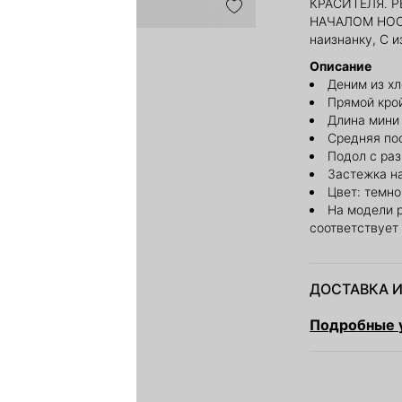
КРАСИТЕЛЯ. 
НАЧАЛОМ НОСКИ
наизнанку, С 
Описание
Деним из х
Прямой кро
Длина мини
Средняя по
Подол с ра
Застежка н
Цвет: темн
На модели 
соответствует
ДОСТАВКА И
Подробные у