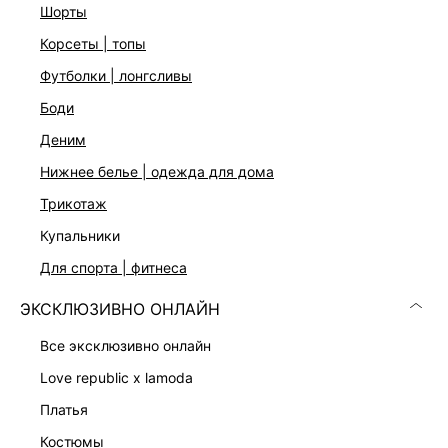
Шлевки для ремня
шорты
Функциональные карманы
корсеты | топы
Застежка на молнию и пуговицу
Цвет: серый
футболки | лонгсливы
На модели размер 44. Крой модели соответствует
стандартному размеру
боди
деним
ДОСТАВКА И ВОЗВРАТ
нижнее белье | одежда для дома
трикотаж
Подробные условия доставки и возврата
купальники
для спорта | фитнеса
ЭКСКЛЮЗИВНО ОНЛАЙН
все эксклюзивно онлайн
love republic x lamoda
Скачать
Доступно
платья
в AppStore
в GooglePlay
костюмы