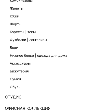
комбинезоны
жилеты
юбки
шорты
корсеты | топы
футболки | лонгсливы
боди
нижнее белье | одежда для дома
аксессуары
бижутерия
ЭКСКЛЮЗИВНО ОНЛАЙН
сумки
ДЖИНСОВАЯ ЮБКА МИДИ НА ЗАПАХ
6254405201-108
обувь
Нет в наличии
+49 LR
СТУДИО
ЦВЕТ:
СЕРЫЙ
/
СЕРЫЙ ДЕНИМ
ОФИСНАЯ КОЛЛЕКЦИЯ