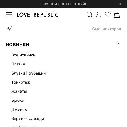
– 10% ПРИ ОПЛАТЕ ОНЛАЙН
ГЛАВНАЯ
ОДЕЖДА
ЮБКИ
ДЖИНСОВАЯ ЮБКА МИДИ НА ЗАП
Сменить город
НОВИНКИ
все новинки
платья
блузки | рубашки
трикотаж
жакеты
брюки
джинсы
верхняя одежда