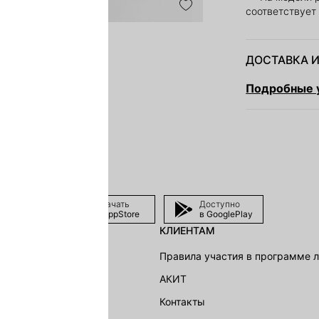
соответствует
ДОСТАВКА И
Подробные у
Скачать
Доступно
в AppStore
в GooglePlay
КЛИЕНТАМ
shion Group
Правила участия в программе 
г
АКИТ
акции
Контакты