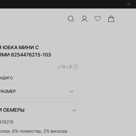
 ЮБКА МИНИ С
МИ 6254476215-103
+79 LR
НДИГО
РАЗМЕР
И ОБМЕРЫ
476215
опок, 8% полиэстер, 2% вискоза