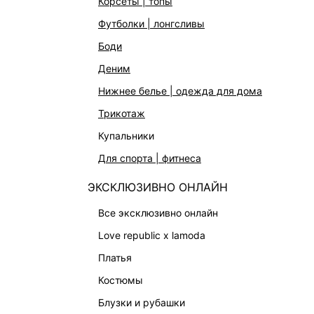
корсеты | топы
ОДЕЖДА
Магазины
футболки | лонгсливы
ЭКСКЛЮЗИВНО ОНЛАЙН
Работа в 
боди
ОБУВЬ
деним
СУМКИ
нижнее белье | одежда для дома
АКСЕССУАРЫ | УКРАШЕНИЯ
трикотаж
ФИНАЛЬНАЯ РАСПРОДАЖА
купальники
ПОДАРОЧНЫЕ СЕРТИФИКАТЫ
для спорта | фитнеса
BEAUTY
БАЛЬЗАМЫ-ТИНТЫ
ЭКСКЛЮЗИВНО ОНЛАЙН
АРОМАТЫ
все эксклюзивно онлайн
ЛИМИТИРОВАННЫЕ КОЛЛЕКЦИИ
love republic x lamoda
КАПСУЛЬНЫЙ ГАРДЕРОБ
платья
БОХО-ШИК
костюмы
В ОТТЕНКАХ СЕРОГО
блузки и рубашки