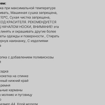
ием:
ка при максимальной температуре
ливать, Машинная сушка запрещена,
110ºС, Сухая чистка запрещена,
ОД КРАСИТЕЛЯ. РЕКОМЕНДУЕТСЯ
Д НАЧАЛОМ НОСКИ, ВНИМАНИЕ! эта
линять и окрашивать другие более
еты одежды и поверхности , Стирать
ернув наизнанку, С изделиями
в
лопка с добавлением поливискозы
й
садка
кокетка на спинке
нный нижний край
 ремня
ьные карманы
а молнию и пуговицу
о
размер 44. Крой модели