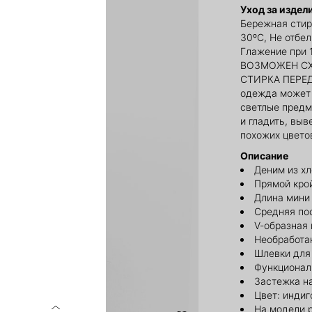
Уход за издел
Бережная стир
30ºС, Не отбе
Глажение при 
ВОЗМОЖЕН СХ
СТИРКА ПЕРЕ
одежда может 
светлые предм
и гладить, выв
похожих цвето
Описание
Деним из х
Прямой кро
Длина мини
Средняя по
V-образная 
Необработа
Шлевки для
Функционал
Застежка н
Цвет: индиг
На модели 