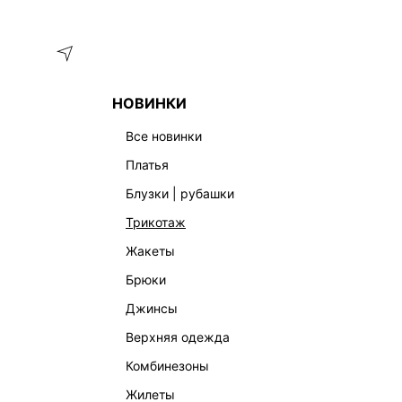
Меню
Каталог
НОВИНКИ
ГЛАВНАЯ
ОДЕЖДА
ЮБКИ
ДЖИНСОВАЯ ЮБКА МИНИ С
все новинки
платья
блузки | рубашки
трикотаж
жакеты
брюки
джинсы
верхняя одежда
комбинезоны
жилеты