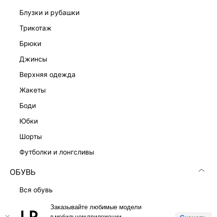
блузки и рубашки
трикотаж
Скачать
Доступно
в AppStore
в GooglePlay
брюки
джинсы
КАТАЛОГ
верхняя одежда
КОМПАНИЯ
жакеты
боди
КЛИЕНТАМ
юбки
шорты
ЛИЧНЫЙ КАБИНЕТ
футболки и лонгсливы
ОБУВЬ
вся обувь
лоферы
Заказывайте любимые модели
LOVE REPUBLIC © 2009 - 2026