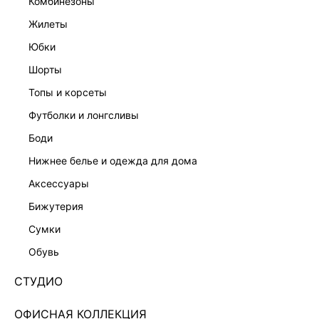
комбинезоны
жилеты
юбки
шорты
топы и корсеты
футболки и лонгсливы
боди
нижнее белье и одежда для дома
аксессуары
бижутерия
ЮБКА МИДИ ИЗ ШИФОНА 6255206206-95
сумки
2 599 ₽
6 999 ₽
-63%
обувь
+129 LR
650 ₽
x 4 платежа с Подели
СТУДИО
ЦВЕТ:
РОЗОВЫЙ
/
РОЗОВЫЙ ПРИНТ
ОФИСНАЯ КОЛЛЕКЦИЯ