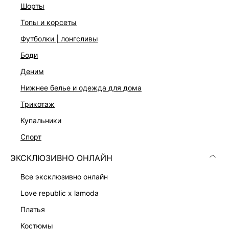
шорты
Глажение при 110ºС, Профессиональная сухая чистка.
Мягкий режим.
топы и корсеты
Описание
футболки | лонгсливы
Шифоновая ткань с подкладом
Крой А-силуэта со складками
боди
Длина миди
деним
Средняя посадка
Застежка на скрытую молнию сбоку
нижнее белье и одежда для дома
Цвет: розовый с цветочным принтом
трикотаж
На модели размер 44. Крой модели соответствует
стандартному размеру
купальники
спорт
ДОСТАВКА И ВОЗВРАТ
ЭКСКЛЮЗИВНО ОНЛАЙН
Подробные условия доставки и возврата
все эксклюзивно онлайн
love republic x lamoda
платья
костюмы