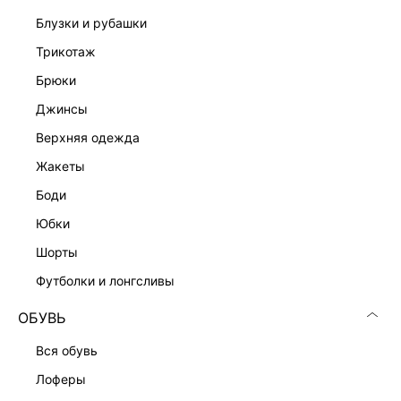
Подробные условия доставки и возврата
блузки и рубашки
трикотаж
брюки
джинсы
верхняя одежда
жакеты
Скачать
Доступно
в AppStore
в GooglePlay
боди
КАТАЛОГ
юбки
шорты
КОМПАНИЯ
футболки и лонгсливы
ОБУВЬ
КЛИЕНТАМ
вся обувь
лоферы
ЛИЧНЫЙ КАБИНЕТ