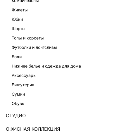
комбинезоны
жилеты
юбки
шорты
топы и корсеты
футболки и лонгсливы
боди
нижнее белье и одежда для дома
аксессуары
бижутерия
ЮБКА-ШОРТЫ ИЗ 100% ХЛОПКА С ВЫШИВКОЙ
сумки
6256209721-60
обувь
1 799 ₽
5 999 ₽
-70%
+89 LR
СТУДИО
450 ₽
x 4 платежа с Подели
ЦВЕТ:
БЕЛЫЙ
/
МОЛОЧНЫЙ
ОФИСНАЯ КОЛЛЕКЦИЯ