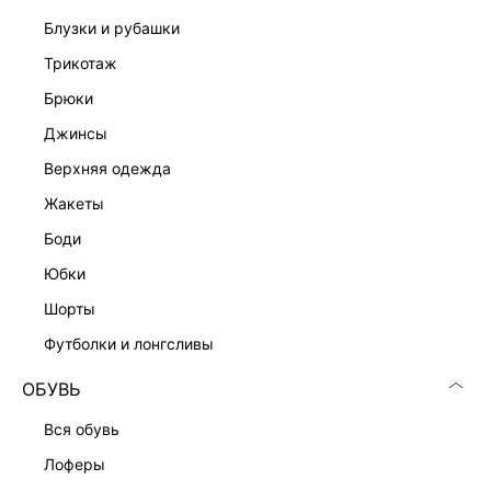
блузки и рубашки
Подробные условия доставки и возврата
трикотаж
брюки
джинсы
верхняя одежда
жакеты
Скачать
Доступно
боди
в AppStore
в GooglePlay
юбки
КАТАЛОГ
шорты
футболки и лонгсливы
КОМПАНИЯ
ОБУВЬ
КЛИЕНТАМ
вся обувь
лоферы