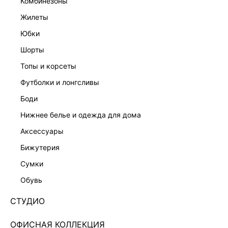
комбинезоны
жилеты
юбки
шорты
топы и корсеты
футболки и лонгсливы
боди
нижнее белье и одежда для дома
аксессуары
бижутерия
ТВИДОВАЯ ЮБКА МИНИ С ХЛОПКОМ И ШЕРСТЬЮ
сумки
6357215202-60
обувь
4 599 ₽
6 599 ₽
-30%
+229 LR
СТУДИО
1,150 ₽
x 4 платежа с Подели
ЦВЕТ:
БЕЛЫЙ
/
МОЛОЧНЫЙ
ОФИСНАЯ КОЛЛЕКЦИЯ