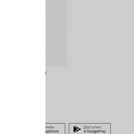
ИЗО ЛЬНА И ВИСКОЗЫ
7 599 ₽
-46%
ЬНЫЙ ЛЕН
Скачать
Доступно
в AppStore
в GooglePlay