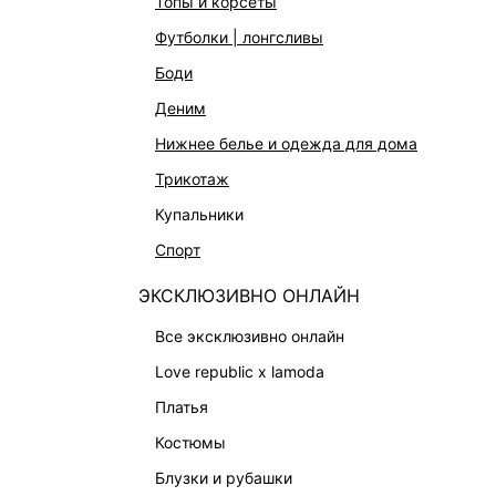
топы и корсеты
КАТАЛОГ
КОМПАНИЯ
футболки | лонгсливы
НОВИНКИ
О Melon Fa
боди
СТУДИО
Франчайзин
деним
ОФИСНАЯ КОЛЛЕКЦИЯ
Новости и 
нижнее белье и одежда для дома
ОДЕЖДА
Магазины
трикотаж
ЭКСКЛЮЗИВНО ОНЛАЙН
Работа в 
купальники
ОБУВЬ
спорт
СУМКИ
ЭКСКЛЮЗИВНО ОНЛАЙН
АКСЕССУАРЫ И УКРАШЕНИЯ
все эксклюзивно онлайн
ФИНАЛЬНАЯ РАСПРОДАЖА
love republic x lamoda
ПОДАРОЧНЫЕ СЕРТИФИКАТЫ
платья
BEAUTY
костюмы
БАЛЬЗАМЫ-ТИНТЫ
блузки и рубашки
АРОМАТЫ