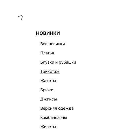
Меню
Каталог
НОВИНКИ
ГЛАВНАЯ
ОДЕЖДА
ЖАКЕТЫ
ЛЕН
все новинки
ЖЕНСКИЕ ЛЬНЯНЫЕ ЖАКЕТЫ
платья
блузки и рубашки
трикотаж
жакеты
брюки
джинсы
верхняя одежда
комбинезоны
жилеты