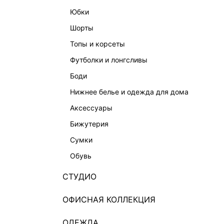
юбки
шорты
топы и корсеты
футболки и лонгсливы
боди
ЖАКЕТ ИЗ ХЛОПКА И ЛЬНА
ЖАКЕТ 
нижнее белье и одежда для дома
3 999 ₽
12 999 ₽
-69%
12 999 ₽
аксессуары
НАТУРАЛЬНЫЙ ЛЕН
НАТУРАЛ
бижутерия
сумки
обувь
СТУДИО
ОФИСНАЯ КОЛЛЕКЦИЯ
ОДЕЖДА