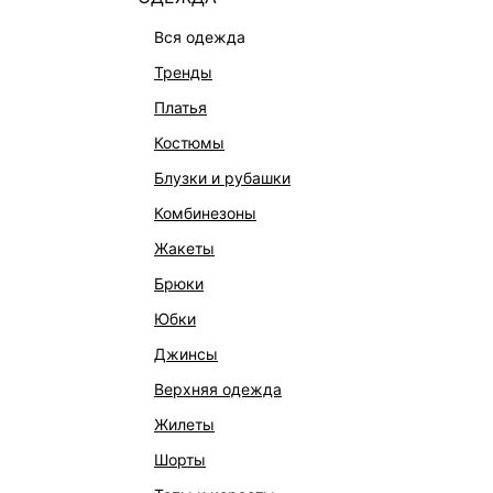
вся одежда
тренды
платья
костюмы
блузки и рубашки
комбинезоны
жакеты
ЖАКЕТ ИЗО ЛЬНА И ВИСКОЗЫ
ЖАКЕТ 
брюки
6 599 ₽
12 999 ₽
-49%
13 999 ₽
НАТУРАЛЬНЫЙ ЛЕН
НАТУРАЛ
юбки
джинсы
верхняя одежда
жилеты
шорты