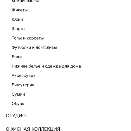
комбинезоны
жилеты
юбки
шорты
топы и корсеты
футболки и лонгсливы
боди
нижнее белье и одежда для дома
аксессуары
бижутерия
НАТУРАЛЬНЫЙ ЛЕН
сумки
ЖИЛЕТ ИЗ ЛЬНА И ВИСКОЗЫ 5255201604-1
обувь
Нет в наличии
+149 LR
СТУДИО
ЦВЕТ:
БЕЛЫЙ
/
БЕЛЫЙ
ОФИСНАЯ КОЛЛЕКЦИЯ
РАЗМЕР