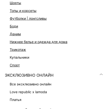
шорты
топы и корсеты
футболки | лонгсливы
Скачать
Доступно
в AppStore
в GooglePlay
боди
деним
КАТАЛОГ
нижнее белье и одежда для дома
трикотаж
КОМПАНИЯ
купальники
спорт
КЛИЕНТАМ
ЭКСКЛЮЗИВНО ОНЛАЙН
ЛИЧНЫЙ КАБИНЕТ
все эксклюзивно онлайн
love republic x lamoda
платья
костюмы