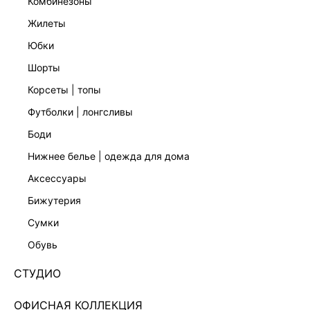
комбинезоны
жилеты
юбки
шорты
корсеты | топы
футболки | лонгсливы
боди
нижнее белье | одежда для дома
аксессуары
бижутерия
ЭКСКЛЮЗИВНО ОНЛАЙН
сумки
ЖИЛЕТ С ОТКРЫТОЙ СПИНОЙ 5357001316-176
обувь
Нет в наличии
+149 LR
СТУДИО
ЦВЕТ:
РОЗОВЫЙ
/
ПЫЛЬНО-РОЗОВЫЙ
ОФИСНАЯ КОЛЛЕКЦИЯ
РАЗМЕР