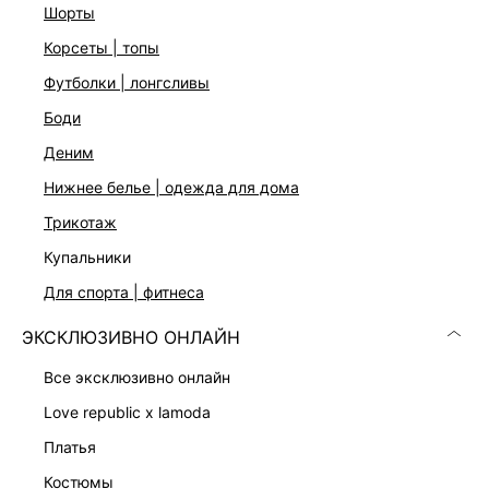
шорты
Регулируемые ремешки
Скрытая
корсеты | топы
застежка
футболки | лонгсливы
Цвет: пыльно-розовый
На модели размер 44. Крой модели соответствует
боди
стандартному размеру
деним
нижнее белье | одежда для дома
ДОСТАВКА И ВОЗВРАТ
трикотаж
Подробные условия доставки и возврата
купальники
для спорта | фитнеса
ЭКСКЛЮЗИВНО ОНЛАЙН
все эксклюзивно онлайн
love republic x lamoda
платья
Скачать
Доступно
в AppStore
в GooglePlay
костюмы