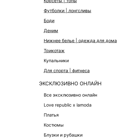
корсеты | топы
КАТАЛОГ
КОМПАНИЯ
футболки | лонгсливы
НОВИНКИ
О Melon Fa
боди
СТУДИО
Франчайзин
деним
ОФИСНАЯ КОЛЛЕКЦИЯ
Новости и 
нижнее белье | одежда для дома
ОДЕЖДА
Магазины
трикотаж
ЭКСКЛЮЗИВНО ОНЛАЙН
Работа в 
купальники
ОБУВЬ
для спорта | фитнеса
СУМКИ
ЭКСКЛЮЗИВНО ОНЛАЙН
АКСЕССУАРЫ | УКРАШЕНИЯ
все эксклюзивно онлайн
ФИНАЛЬНАЯ РАСПРОДАЖА
love republic x lamoda
ПОДАРОЧНЫЕ СЕРТИФИКАТЫ
платья
BEAUTY
костюмы
БАЛЬЗАМЫ-ТИНТЫ
блузки и рубашки
АРОМАТЫ