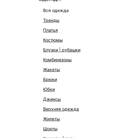
вся одежда
тренды
платья
костюмы
блузки | рубашки
комбинезоны
жакеты
брюки
юбки
джинсы
верхняя одежда
жилеты
шорты