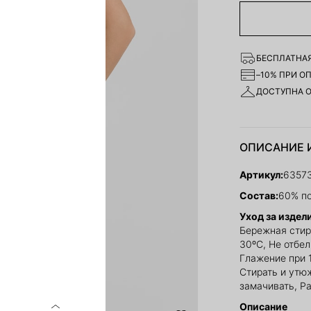
БЕСПЛАТНАЯ
–10% ПРИ О
ДОСТУПНА 
ОПИСАНИЕ 
Артикул:
6357
Состав:
60% по
Уход за издел
Бережная стир
30ºС, Не отбе
Глажение при 
Стирать и утю
замачивать, Р
Описание