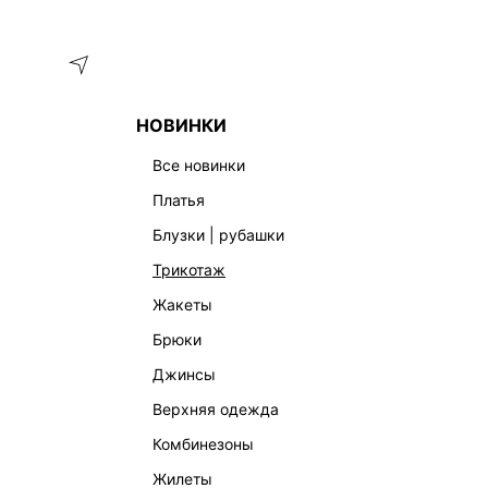
Меню
Каталог
НОВИНКИ
ГЛАВНАЯ
ОДЕЖДА
ЖИЛЕТЫ
ТРИКОТАЖНЫЙ ТОП С В
все новинки
платья
блузки | рубашки
трикотаж
жакеты
брюки
джинсы
верхняя одежда
комбинезоны
жилеты