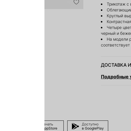
Трикотаж с 
Облегающий
Круглый вы
Контрастная
Четыре цвет
черный и беж
На модели 
соответствует
ДОСТАВКА И
Подробные у
Скачать
Доступно
в AppStore
в GooglePlay