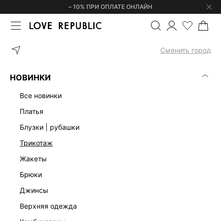
– 10% ПРИ ОПЛАТЕ ОНЛАЙН
ГЛАВНАЯ
ОДЕЖДА
ЖИЛЕТЫ
ЭКСКЛЮЗИВНО ОНЛАЙН
Сменить город
ЖИЛЕТЫ – ЭКСКЛЮЗИВНО ОНЛАЙН
(0)
НОВИНКИ
ЭКСКЛЮЗИВНО ОНЛАЙН
КОСТЮМНЫЕ
ТРИКОТАЖНЫЕ
все новинки
платья
блузки | рубашки
трикотаж
жакеты
брюки
джинсы
верхняя одежда