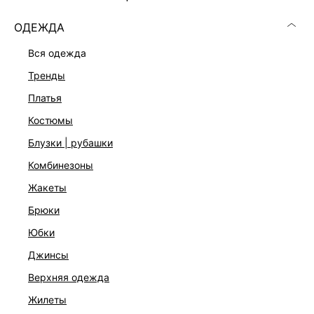
ОДЕЖДА
вся одежда
тренды
платья
костюмы
блузки | рубашки
комбинезоны
жакеты
брюки
ВЯЗАНЫЙ ТОП С ХЛОПКОМ
юбки
1 999 ₽
3 999 ₽
-50%
джинсы
ЭКСКЛЮЗИВНО ОНЛАЙН
верхняя одежда
жилеты