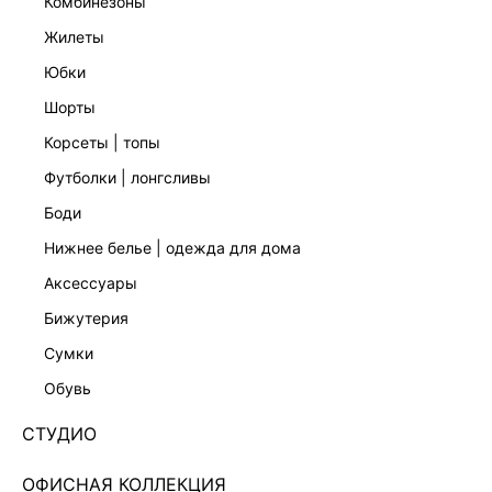
комбинезоны
жилеты
юбки
шорты
ЖИЛЕТ ИЗО ЛЬНА И ВИСКОЗЫ
ЖИЛЕТ ИЗО ЛЬНА И ВИСКОЗЫ
2 999 ₽
2 999 ₽
6 999 ₽
-57%
6 999 ₽
-57%
корсеты | топы
НАТУРАЛЬНЫЙ ЛЕН
НАТУРАЛЬНЫЙ ЛЕН
футболки | лонгсливы
боди
нижнее белье | одежда для дома
аксессуары
бижутерия
сумки
обувь
СТУДИО
ОФИСНАЯ КОЛЛЕКЦИЯ