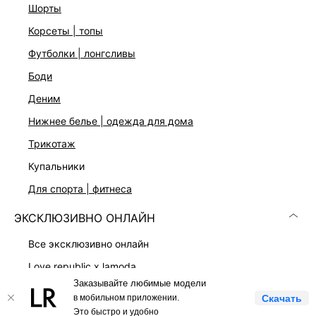
шорты
Скачать
Доступно
корсеты | топы
в AppStore
в GooglePlay
футболки | лонгсливы
КАТАЛОГ
боди
деним
КОМПАНИЯ
нижнее белье | одежда для дома
трикотаж
КЛИЕНТАМ
купальники
для спорта | фитнеса
ЛИЧНЫЙ КАБИНЕТ
ЭКСКЛЮЗИВНО ОНЛАЙН
все эксклюзивно онлайн
love republic x lamoda
Заказывайте любимые модели
платья
LOVE REPUBLIC © 2009 - 2026
в мобильном приложении.
Скачать
костюмы
Это быстро и удобно