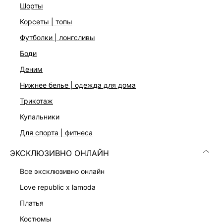
шорты
корсеты | топы
футболки | лонгсливы
боди
деним
нижнее белье | одежда для дома
трикотаж
купальники
ФУТБОЛКА ИЗ МОДАЛА И ХЛОПКА
ТОП ИЗ ЛИОЦЕЛЛА СО ЛЬНОМ
999 ₽
1 999 ₽
3 599 ₽
-72%
5 599 ₽
-64%
для спорта | фитнеса
ЭКСКЛЮЗИВНО ОНЛАЙН
все эксклюзивно онлайн
love republic x lamoda
платья
костюмы