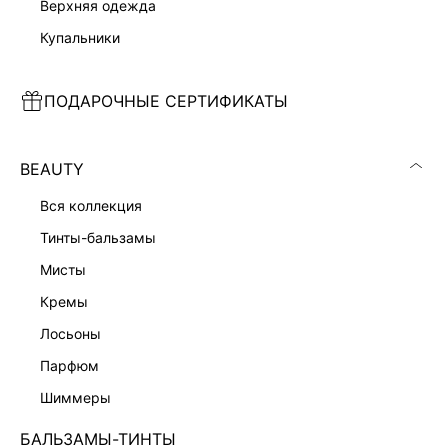
верхняя одежда
купальники
РУБАШКА ИЗ ХЛОПКА
ТОП С БАСКОЙ
1 999 ₽
1 799 ₽
6 599 ₽
-70%
5 999 ₽
-70%
ПОДАРОЧНЫЕ СЕРТИФИКАТЫ
НОВИНКА
BEAUTY
вся коллекция
тинты-бальзамы
мисты
кремы
лосьоны
парфюм
шиммеры
БАЛЬЗАМЫ-ТИНТЫ