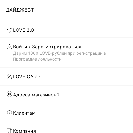
ЗАГРУЗИТЬ ЕЩЁ
ДАЙДЖЕСТ
LOVE 2.0
Скачать
Доступно
в AppStore
в GooglePlay
Войти / Зарегистрироваться
КАТАЛОГ
Дарим 1000 LOVE-рублей при регистрации в
Программе лояльности
КОМПАНИЯ
LOVE CARD
КЛИЕНТАМ
Адреса магазинов
0
ЛИЧНЫЙ КАБИНЕТ
Клиентам
Компания