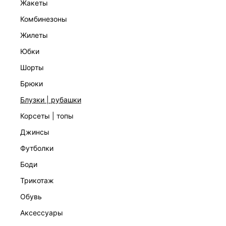
жакеты
комбинезоны
жилеты
юбки
шорты
БЛУЗКА ИЗ ТЕНСЕЛЯ С ВЫШИВКОЙ
2 999 ₽
6 999 ₽
-57%
брюки
КОЛЛЕКЦИЯ СТУДИО
блузки | рубашки
корсеты | топы
джинсы
футболки
боди
трикотаж
обувь
аксессуары