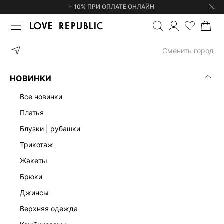
– 10% ПРИ ОПЛАТЕ ОНЛАЙН
ГЛАВНАЯ
ФИНАЛЬНАЯ РАСПРОДАЖА
БЛУЗКИ | РУБАШКИ
Сменить город
БЛУЗКИ | РУБАШКИ - РАСПРОДАЖА -
(0)
СКИДКИ ДО 50%
НОВИНКИ
БЛУЗКИ | РУБАШКИ
ЛЕН
ПЛАТЬЯ
ЖАКЕТЫ
КОМБИНЕЗ
все новинки
платья
блузки | рубашки
трикотаж
жакеты
брюки
джинсы
верхняя одежда