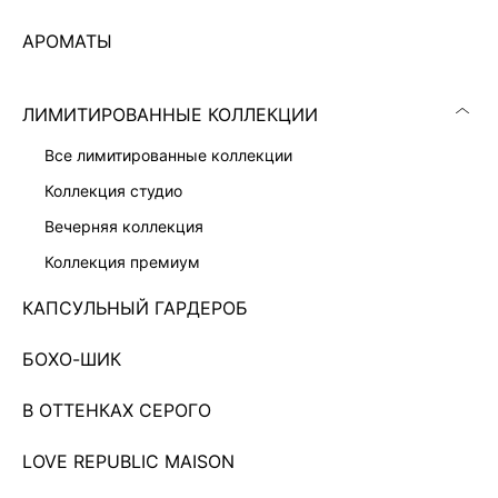
АРОМАТЫ
ЛИМИТИРОВАННЫЕ КОЛЛЕКЦИИ
все лимитированные коллекции
коллекция студио
вечерняя коллекция
коллекция премиум
КАПСУЛЬНЫЙ ГАРДЕРОБ
КРУЖЕВНОЙ ТОП ИЗ 100% ХЛОПКА
БОХО-ШИК
3 599 ₽
6 999 ₽
-49%
В ОТТЕНКАХ СЕРОГО
Показано 0 из 112 товаров
LOVE REPUBLIC MAISON
...
10