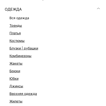
ОДЕЖДА
вся одежда
тренды
платья
костюмы
блузки | рубашки
комбинезоны
жакеты
брюки
БЛУЗКА ИЗ ТЕНСЕЛЯ С КРУЖЕВОМ
юбки
2 599 ₽
6 599 ₽
-61%
джинсы
верхняя одежда
жилеты