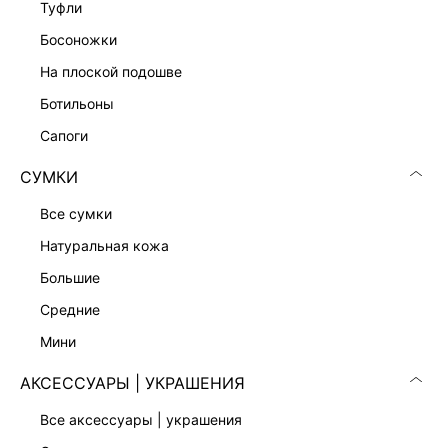
туфли
БЛУЗКА ИЗ ЖАККАРДА
4 999 ₽
5 999 ₽
-17%
босоножки
на плоской подошве
ботильоны
сапоги
СУМКИ
все сумки
натуральная кожа
большие
средние
мини
БЛУЗКА ИЗ 100% ХЛОПКА
ТОП-КОРСЕТ ИЗ ХЛОПКА
АКСЕССУАРЫ | УКРАШЕНИЯ
1 799 ₽
2 599 ₽
6 999 ₽
-74%
6 999 ₽
-63%
все аксессуары | украшения