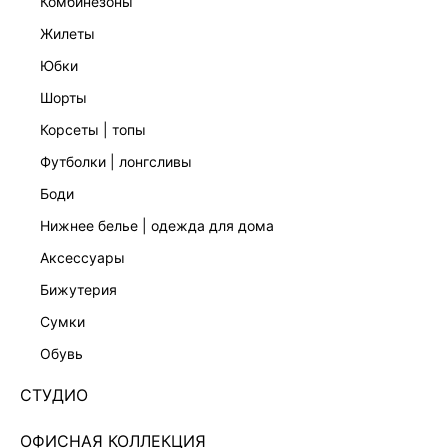
комбинезоны
жилеты
юбки
шорты
УКОРОЧЕННАЯ БЛУЗКА
ТОП ИЗ 100% ХЛОПКА С КРУЖЕВОМ
4 599 ₽
1 799 ₽
6 599 ₽
-30%
5 999 ₽
-70%
корсеты | топы
футболки | лонгсливы
боди
нижнее белье | одежда для дома
аксессуары
бижутерия
сумки
обувь
СТУДИО
ОФИСНАЯ КОЛЛЕКЦИЯ