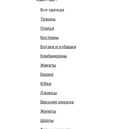
вся одежда
тренды
платья
костюмы
блузки и рубашки
комбинезоны
КАТАЛОГ
КОМПАНИЯ
жакеты
НОВИНКИ
О Melon Fa
брюки
СТУДИО
Франчайзин
юбки
ОФИСНАЯ КОЛЛЕКЦИЯ
Новости и 
джинсы
ОДЕЖДА
Магазины
верхняя одежда
ЭКСКЛЮЗИВНО ОНЛАЙН
Работа в 
жилеты
ОБУВЬ
шорты
СУМКИ