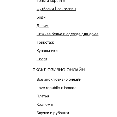
топы и корсеты
АКСЕССУАРЫ И УКРАШЕНИЯ
футболки | лонгсливы
ФИНАЛЬНАЯ РАСПРОДАЖА
боди
ПОДАРОЧНЫЕ СЕРТИФИКАТЫ
деним
BEAUTY
нижнее белье и одежда для дома
БАЛЬЗАМЫ-ТИНТЫ
трикотаж
АРОМАТЫ
купальники
ЛИМИТИРОВАННЫЕ КОЛЛЕКЦИИ
спорт
КАПСУЛЬНЫЙ ГАРДЕРОБ
ЭКСКЛЮЗИВНО ОНЛАЙН
БОХО-ШИК
В ОТТЕНКАХ СЕРОГО
все эксклюзивно онлайн
LOVE REPUBLIC MAISON
love republic x lamoda
ДАЙДЖЕСТ
платья
LOVE 2.0
костюмы
блузки и рубашки