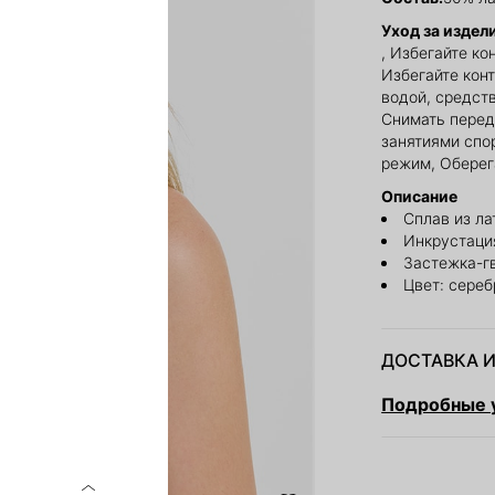
Уход за издел
, Избегайте ко
Избегайте кон
водой, средств
Снимать перед
занятиями спо
режим, Оберег
Описание
Сплав из ла
Инкрустаци
Застежка-г
Цвет: сереб
ДОСТАВКА И
Подробные у