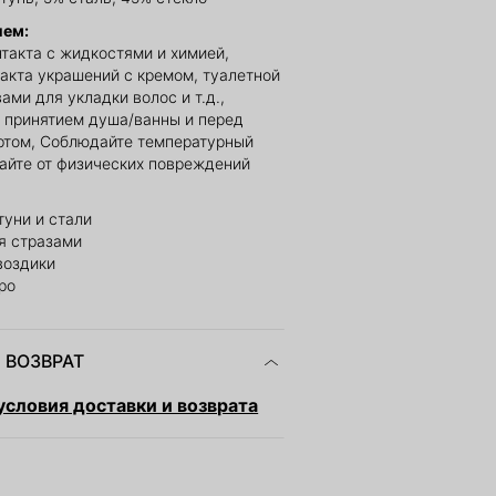
ием:
нтакта с жидкостями и химией,
такта украшений с кремом, туалетной
ами для укладки волос и т.д.,
 принятием душа/ванны и перед
ртом, Соблюдайте температурный
айте от физических повреждений
туни и стали
я стразами
воздики
ро
 ВОЗВРАТ
словия доставки и возврата