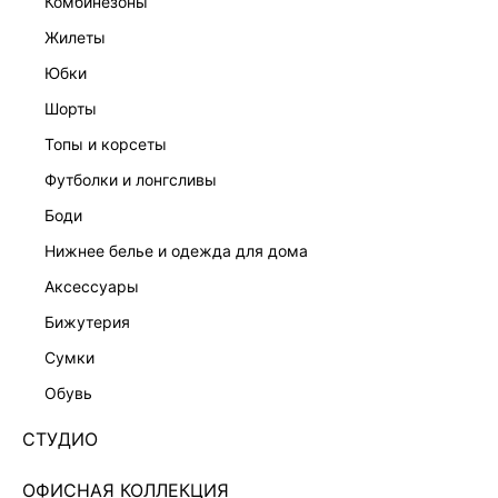
комбинезоны
жилеты
юбки
шорты
топы и корсеты
футболки и лонгсливы
боди
нижнее белье и одежда для дома
аксессуары
бижутерия
ГЕОМЕТРИЧНЫЕ СЕРЬГИ С ЭМАЛЬЮ 644448014
сумки
Нет в наличии
+39 LR
обувь
ЦВЕТ:
ЧЕРНЫЙ
/
ЧЕРНЫЙ
СТУДИО
РАЗМЕР
ОФИСНАЯ КОЛЛЕКЦИЯ