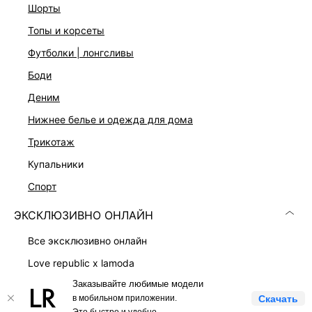
шорты
топы и корсеты
Скачать
Доступно
в AppStore
в GooglePlay
футболки | лонгсливы
КАТАЛОГ
боди
деним
КОМПАНИЯ
нижнее белье и одежда для дома
трикотаж
КЛИЕНТАМ
купальники
спорт
ЛИЧНЫЙ КАБИНЕТ
ЭКСКЛЮЗИВНО ОНЛАЙН
все эксклюзивно онлайн
love republic x lamoda
Заказывайте любимые модели
платья
LOVE REPUBLIC © 2009 - 2026
в мобильном приложении.
Скачать
костюмы