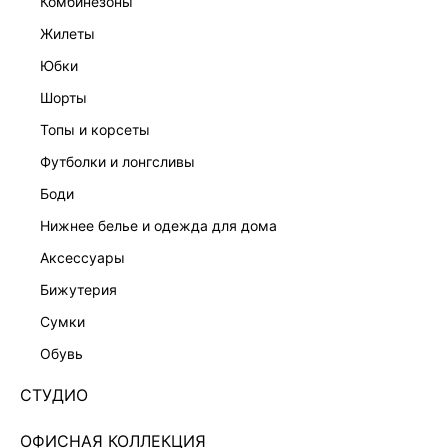
комбинезоны
жилеты
юбки
шорты
ПЛАТЬЕ МИДИ НА ЗАПАХ
ПЛАТЬЕ-БАНДО ИЗ САТИНА
7 999 ₽
8 999 ₽
10 999 ₽
-18%
топы и корсеты
ЭКСКЛЮЗИВНО ОНЛАЙН
футболки и лонгсливы
боди
нижнее белье и одежда для дома
аксессуары
бижутерия
сумки
обувь
СТУДИО
ОФИСНАЯ КОЛЛЕКЦИЯ