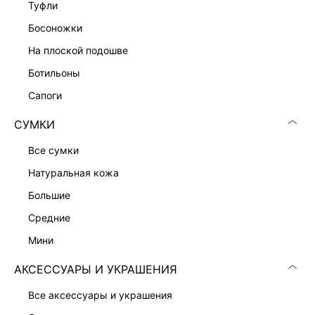
туфли
ПЛАТЬЕ ИЗ 100% ЛЬНА
4 999 ₽
босоножки
10 999 ₽
-55%
НАТУРАЛЬНЫЙ ЛЕН
на плоской подошве
ботильоны
сапоги
СУМКИ
все сумки
натуральная кожа
большие
средние
мини
АКСЕССУАРЫ И УКРАШЕНИЯ
ПЛАТЬЕ-ФУТЛЯР
ТРИКОТАЖНОЕ ПЛАТЬЕ СО ЛЬНОМ
все аксессуары и украшения
2 999 ₽
1 799 ₽
6 999 ₽
-57%
6 999 ₽
-74%
ЭКСКЛЮЗИВНО ОНЛАЙН
НАТУРАЛЬНЫЙ ЛЕН