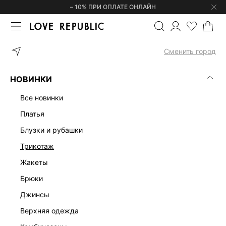
– 10% ПРИ ОПЛАТЕ ОНЛАЙН
ГЛАВНАЯ
ОДЕЖДА
МИДИ
МИДИ ПЛАТЬЯ БЕЛЫЕ
Сменить город
МИДИ ПЛАТЬЯ БЕЛЫЕ
(1)
НОВИНКИ
МИДИ
ОФИСНЫЕ
ТРИКОТАЖНЫЕ
МАКСИ
МИНИ
ЭК
все новинки
платья
блузки и рубашки
трикотаж
жакеты
брюки
джинсы
верхняя одежда