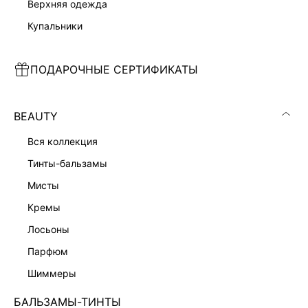
верхняя одежда
купальники
ПОДАРОЧНЫЕ СЕРТИФИКАТЫ
АТЛАСНОЕ ПЛАТЬЕ С КРУЖЕВОМ
ПЛАТЬЕ ИЗ ВИСКОЗЫ И ХЛОПКА
3 999 ₽
2 599 ₽
9 999 ₽
-60%
7 999 ₽
-68%
BEAUTY
вся коллекция
тинты-бальзамы
мисты
кремы
лосьоны
парфюм
шиммеры
БАЛЬЗАМЫ-ТИНТЫ