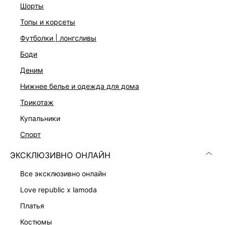
шорты
топы и корсеты
футболки | лонгсливы
боди
деним
нижнее белье и одежда для дома
трикотаж
купальники
ТРИКОТАЖНОЕ ПЛАТЬЕ ИЗ ХЛОПКА
АТЛАСНОЕ ПЛАТЬЕ С КРУЖЕВОМ
1 599 ₽
1 599 ₽
спорт
5 599 ₽
-71%
5 599 ₽
-71%
ЭКСКЛЮЗИВНО ОНЛАЙН
все эксклюзивно онлайн
love republic x lamoda
платья
костюмы