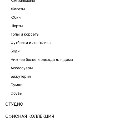
комбинезоны
жилеты
юбки
шорты
ВЕЛЬВЕТОВЫЕ ДЖИНСЫ
РАСКЛЕШЕННЫЕ ДЖИНСЫ
7 999 ₽
8 999 ₽
топы и корсеты
ЭКСКЛЮЗИВНО ОНЛАЙН
КОЛЛЕКЦИЯ СТУДИО
футболки и лонгсливы
боди
нижнее белье и одежда для дома
аксессуары
бижутерия
сумки
обувь
СТУДИО
ОФИСНАЯ КОЛЛЕКЦИЯ