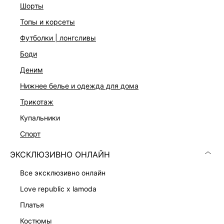
шорты
топы и корсеты
футболки | лонгсливы
боди
деним
нижнее белье и одежда для дома
трикотаж
купальники
СВОБОДНЫЕ ДЖИНСЫ
спорт
1 799 ₽
7 599 ₽
-76%
ЭКСКЛЮЗИВНО ОНЛАЙН
все эксклюзивно онлайн
love republic x lamoda
Скачать
Доступно
платья
в AppStore
в GooglePlay
костюмы