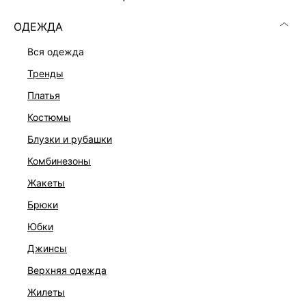
ОДЕЖДА
вся одежда
тренды
платья
костюмы
блузки и рубашки
комбинезоны
жакеты
брюки
ПРЯМЫЕ ДЖИНСЫ
юбки
2 999 ₽
5 999 ₽
-50%
джинсы
ЭКСКЛЮЗИВНО ОНЛАЙН
верхняя одежда
жилеты