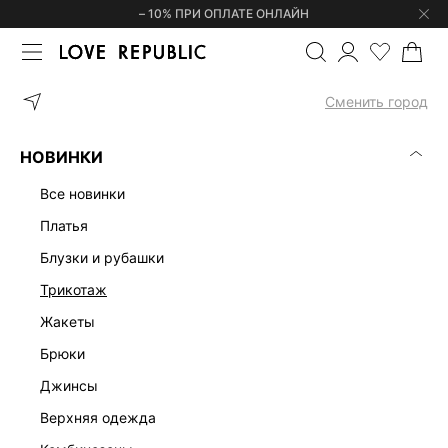
– 10% ПРИ ОПЛАТЕ ОНЛАЙН
ГЛАВНАЯ
ОДЕЖДА
ДЖИНСЫ
ЖЕНСКИЕ БЕЖЕВЫЕ ДЖИНСЫ
Сменить город
ЖЕНСКИЕ БЕЖЕВЫЕ ДЖИНСЫ
(1)
НОВИНКИ
С ВЫСОКОЙ ПОСАДКОЙ
ПРЯМЫЕ
РАССЛАБЛЕННЫЙ СИЛУЭТ
все новинки
платья
блузки и рубашки
трикотаж
жакеты
брюки
джинсы
верхняя одежда