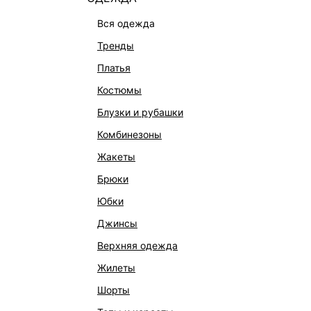
вся одежда
тренды
платья
костюмы
блузки и рубашки
комбинезоны
жакеты
брюки
юбки
джинсы
КАТАЛОГ
КОМПАНИЯ
верхняя одежда
НОВИНКИ
О Melon Fa
жилеты
СТУДИО
Франчайзин
шорты
ОФИСНАЯ КОЛЛЕКЦИЯ
Новости и 