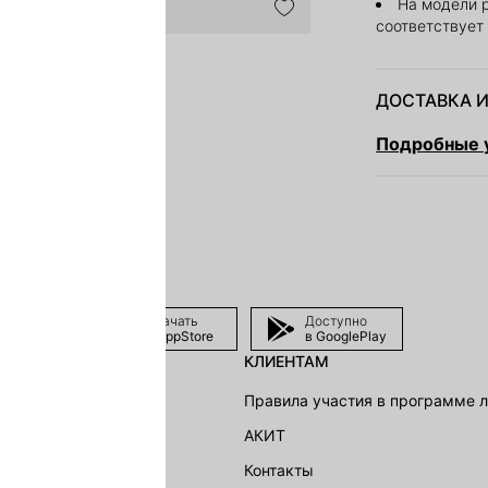
На модели 
соответствует
ДОСТАВКА И
Подробные у
Скачать
Доступно
в AppStore
в GooglePlay
КЛИЕНТАМ
shion Group
Правила участия в программе 
г
АКИТ
акции
Контакты