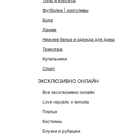
топы и корсеты
ОДЕЖДА
Магазины
футболки | лонгсливы
ЭКСКЛЮЗИВНО ОНЛАЙН
Работа в 
боди
ОБУВЬ
деним
СУМКИ
нижнее белье и одежда для дома
АКСЕССУАРЫ И УКРАШЕНИЯ
трикотаж
ФИНАЛЬНАЯ РАСПРОДАЖА
купальники
ПОДАРОЧНЫЕ СЕРТИФИКАТЫ
спорт
BEAUTY
ЭКСКЛЮЗИВНО ОНЛАЙН
БАЛЬЗАМЫ-ТИНТЫ
АРОМАТЫ
все эксклюзивно онлайн
ЛИМИТИРОВАННЫЕ КОЛЛЕКЦИИ
love republic x lamoda
КАПСУЛЬНЫЙ ГАРДЕРОБ
платья
БОХО-ШИК
костюмы
В ОТТЕНКАХ СЕРОГО
блузки и рубашки