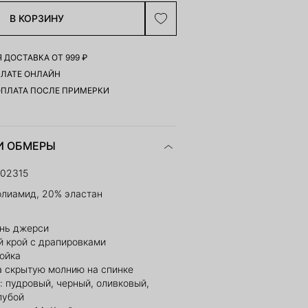
В КОРЗИНУ
 ДОСТАВКА ОТ 999 ₽
ПЛАТЕ ОНЛАЙН
ОПЛАТА ПОСЛЕ ПРИМЕРКИ
И ОБМЕРЫ
102315
олиамид, 20% эластан
ань джерси
 крой с драпировками
тойка
а скрытую молнию на спинке
: пудровый, черный, оливковый,
лубой