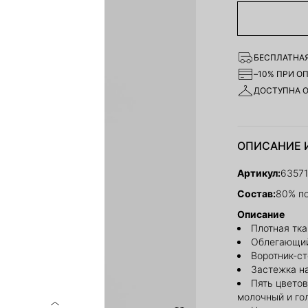
БЕСПЛАТНАЯ
–10% ПРИ О
ДОСТУПНА 
ОПИСАНИЕ 
Артикул:
6357
Состав:
80% п
Описание
Плотная тк
Облегающий
Воротник-с
Застежка н
Пять цветов
молочный и го