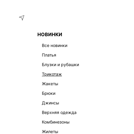
Меню
Каталог
НОВИНКИ
ГЛАВНАЯ
ОДЕЖДА
БЛУЗКИ И РУБАШКИ
БОДИ ИЗ ДЖ
все новинки
платья
блузки и рубашки
трикотаж
жакеты
брюки
джинсы
верхняя одежда
комбинезоны
жилеты