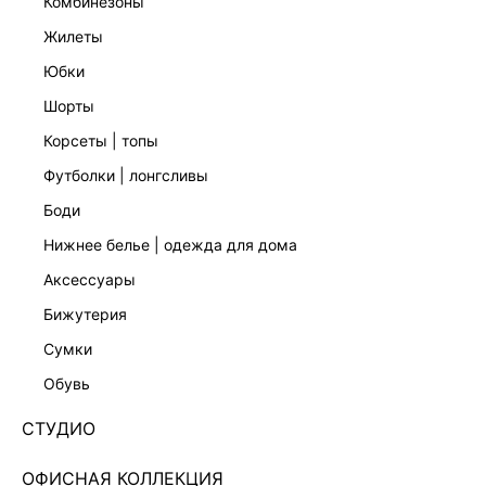
комбинезоны
жилеты
юбки
шорты
корсеты | топы
футболки | лонгсливы
боди
нижнее белье | одежда для дома
аксессуары
бижутерия
БОДИ ИЗ ДЖЕРСИ С ДРАПИРОВКАМИ
сумки
6357102315-92
обувь
2 999 ₽
3 999 ₽
-25%
+149 LR
СТУДИО
750 ₽
x 4 платежа с Подели
ЦВЕТ:
РОЗОВЫЙ
/
ЦВЕТ ПУДРЫ
ОФИСНАЯ КОЛЛЕКЦИЯ