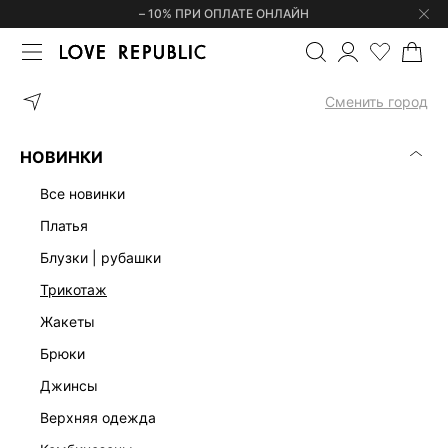
– 10% ПРИ ОПЛАТЕ ОНЛАЙН
ГЛАВНАЯ
ОДЕЖДА
БЛУЗКИ | РУБАШКИ
БОДИ ИЗ ДЖЕРСИ С
Сменить город
НОВИНКИ
все новинки
платья
блузки | рубашки
трикотаж
жакеты
брюки
джинсы
верхняя одежда