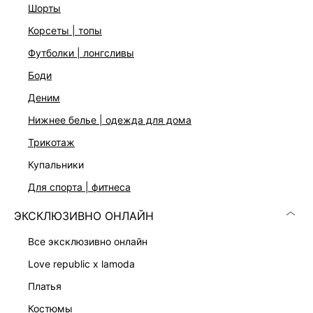
шорты
Плотная ткань джерси
Облегающий крой с драпировками
корсеты | топы
Воротник-стойка
футболки | лонгсливы
Застежка на скрытую молнию на спинке
Пять цветов: пудровый, черный, оливковый, молочный и
боди
голубой
На модели размер 44. Крой модели соответствует
деним
стандартному размеру
нижнее белье | одежда для дома
трикотаж
ДОСТАВКА И ВОЗВРАТ
купальники
Подробные условия доставки и возврата
для спорта | фитнеса
ЭКСКЛЮЗИВНО ОНЛАЙН
все эксклюзивно онлайн
love republic x lamoda
платья
костюмы