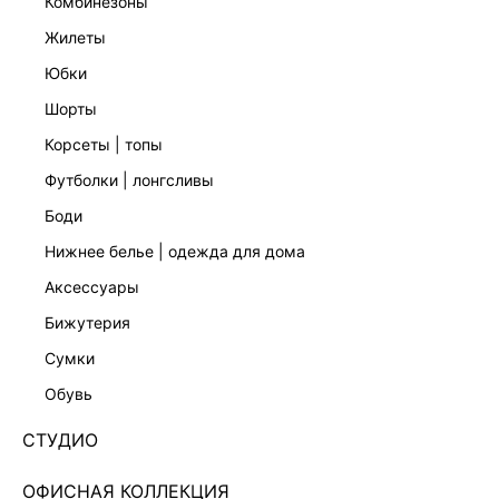
комбинезоны
жилеты
юбки
шорты
ТРИКОТАЖНЫЕ БРЮКИ С ХЛОПКОМ
ТРИКОТАЖНЫЕ БРЮКИ С ХЛОПКОМ
5 999 ₽
5 999 ₽
корсеты | топы
ЭКСКЛЮЗИВНО ОНЛАЙН
футболки | лонгсливы
боди
нижнее белье | одежда для дома
аксессуары
бижутерия
сумки
обувь
СТУДИО
ОФИСНАЯ КОЛЛЕКЦИЯ