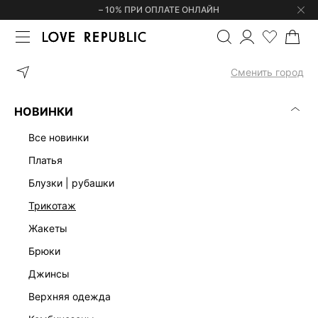
– 10% ПРИ ОПЛАТЕ ОНЛАЙН
ГЛАВНАЯ
ОДЕЖДА
ДЛЯ СПОРТА | ФИТНЕСА
БРЮКИ И ЛОС
Сменить город
СПОРТИВНЫЕ БРЮКИ И ЛОСИНЫ
(0)
НОВИНКИ
БРЮКИ И ЛОСИНЫ
ХУДИ И ТОЛСТОВКИ
ФУТБОЛКИ И ТОПЫ
все новинки
платья
блузки | рубашки
трикотаж
жакеты
брюки
джинсы
верхняя одежда