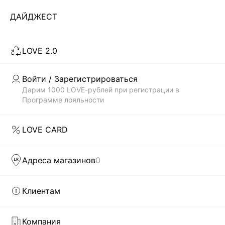
ДАЙДЖЕСТ
ЗАГРУЗИТЬ ЕЩЁ
LOVE 2.0
Скачать
Доступно
в AppStore
в GooglePlay
Войти / Зарегистрироваться
Дарим 1000 LOVE-рублей при регистрации в
КАТАЛОГ
Программе лояльности
КОМПАНИЯ
LOVE CARD
КЛИЕНТАМ
Адреса магазинов
0
ЛИЧНЫЙ КАБИНЕТ
Клиентам
Компания