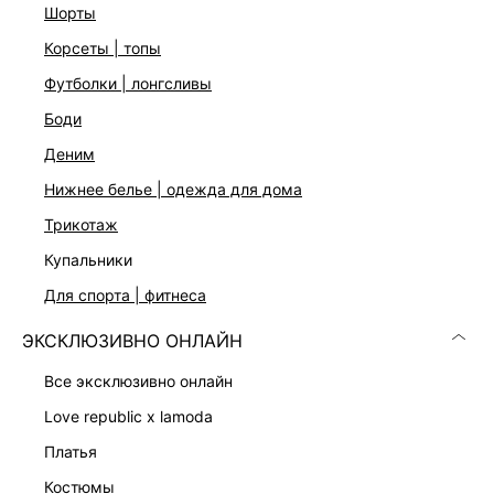
шорты
корсеты | топы
футболки | лонгсливы
боди
деним
нижнее белье | одежда для дома
трикотаж
купальники
ТРИКОТАЖНЫЕ БРЮКИ
ТРИКОТАЖНЫЕ БРЮКИ
для спорта | фитнеса
6 599 ₽
6 599 ₽
ЭКСКЛЮЗИВНО ОНЛАЙН
все эксклюзивно онлайн
love republic x lamoda
платья
костюмы