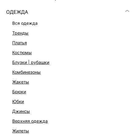
ОДЕЖДА
вся одежда
тренды
платья
костюмы
блузки | рубашки
комбинезоны
жакеты
брюки
ТРИКОТАЖНЫЕ БРЮКИ ИЗ ВИСКОЗЫ
юбки
5 999 ₽
джинсы
ЭКСКЛЮЗИВНО ОНЛАЙН
верхняя одежда
жилеты