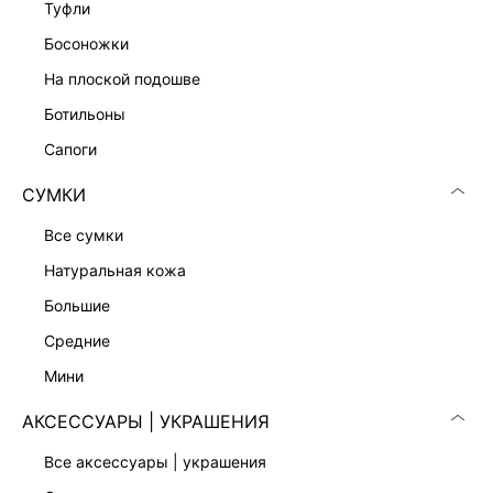
туфли
ЛОСИНЫ
босоножки
4 999 ₽
на плоской подошве
ботильоны
сапоги
СУМКИ
все сумки
натуральная кожа
большие
средние
мини
АКСЕССУАРЫ | УКРАШЕНИЯ
ЛОСИНЫ
ТРИКОТАЖНЫЕ БРЮКИ ИЗ ВИСКОЗЫ
все аксессуары | украшения
4 999 ₽
5 999 ₽
ЭКСКЛЮЗИВНО ОНЛАЙН
ЭКСКЛЮЗИВНО ОНЛАЙН