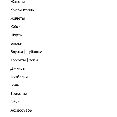
жакеты
комбинезоны
жилеты
юбки
шорты
брюки
ТРИКОТАЖНЫЕ БРЮКИ С ХЛОПКОМ
блузки | рубашки
5 999 ₽
корсеты | топы
джинсы
футболки
боди
трикотаж
обувь
аксессуары