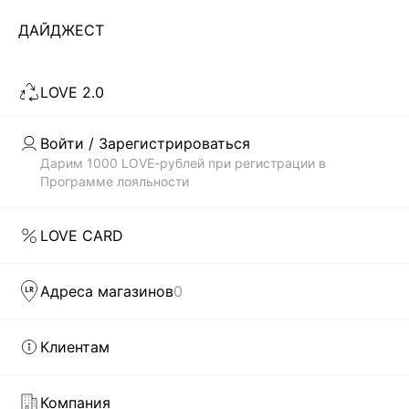
...
45
ДАЙДЖЕСТ
ЗАГРУЗИТЬ ЕЩЁ
LOVE 2.0
Скачать
Доступно
Войти / Зарегистрироваться
в AppStore
в GooglePlay
Дарим 1000 LOVE-рублей при регистрации в
Программе лояльности
КАТАЛОГ
LOVE CARD
КОМПАНИЯ
Адреса магазинов
0
КЛИЕНТАМ
Клиентам
ЛИЧНЫЙ КАБИНЕТ
Компания