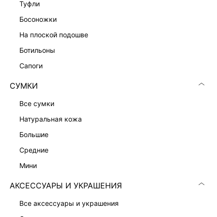
туфли
ТРИКОТАЖНОЕ ПЛАТЬЕ МИДИ
1 599 ₽
босоножки
6 999 ₽
-77%
на плоской подошве
ботильоны
сапоги
СУМКИ
все сумки
натуральная кожа
большие
средние
мини
АКСЕССУАРЫ И УКРАШЕНИЯ
ТРИКОТАЖНОЕ ПЛАТЬЕ МИДИ
ВОДОЛАЗКА СО СЪЕМНЫМ ВОРОТНИКОМ
1 599 ₽
1 299 ₽
7 599 ₽
-79%
3 599 ₽
-64%
все аксессуары и украшения
ЭКСКЛЮЗИВНО ОНЛАЙН