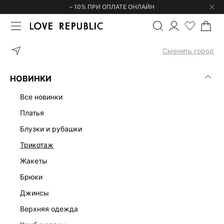
– 10% ПРИ ОПЛАТЕ ОНЛАЙН
ГЛАВНАЯ
ОДЕЖДА
ТРИКОТАЖ
Сменить город
ЖЕНСКИЙ ТРИКОТАЖ
(0)
НОВИНКИ
ДЖЕМПЕРЫ И СВИТЕРЫ
КАРДИГАНЫ
ВОДОЛАЗКИ
ТОЛСТ
все новинки
платья
блузки и рубашки
трикотаж
жакеты
брюки
джинсы
верхняя одежда