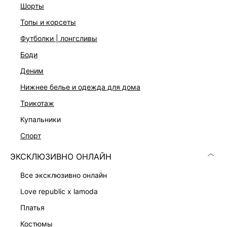
шорты
топы и корсеты
футболки | лонгсливы
боди
деним
нижнее белье и одежда для дома
трикотаж
купальники
ДЖЕМПЕР С ШЕРСТЬЮ И ЛЬНОМ
ДЖЕМПЕР ИЗ ШЕРСТИ
2 599 ₽
2 999 ₽
3 599 ₽
-28%
5 999 ₽
-50%
спорт
ЭКСКЛЮЗИВНО ОНЛАЙН
ЭКСКЛЮЗИВНО ОНЛАЙН
все эксклюзивно онлайн
love republic x lamoda
платья
костюмы