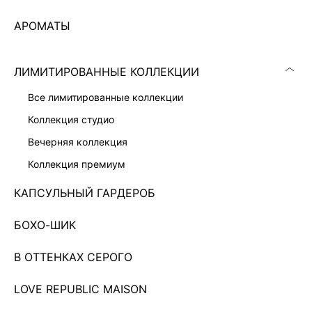
АРОМАТЫ
ЛИМИТИРОВАННЫЕ КОЛЛЕКЦИИ
все лимитированные коллекции
коллекция студио
вечерняя коллекция
коллекция премиум
КАПСУЛЬНЫЙ ГАРДЕРОБ
БОХО-ШИК
ПЛАТЬЕ ИЗ 100% ШЕРСТИ
2 999 ₽
11 999 ₽
-75%
ПРЕМИАЛЬНАЯ КОЛЛЕКЦИЯ
В ОТТЕНКАХ СЕРОГО
LOVE REPUBLIC MAISON
Показано 0 из 537 товаров