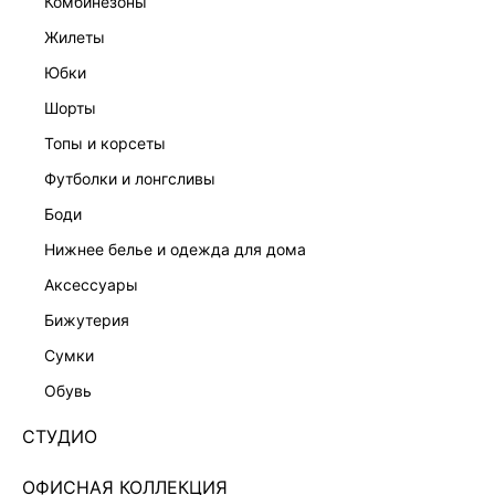
комбинезоны
жилеты
юбки
шорты
ТРИКОТАЖНАЯ ЮБКА С ШЕРСТЬЮ
ТРИКОТАЖНАЯ ЮБКА-ШОРТЫ
1 599 ₽
2 299 ₽
5 999 ₽
-73%
4 599 ₽
-50%
топы и корсеты
футболки и лонгсливы
боди
нижнее белье и одежда для дома
аксессуары
бижутерия
сумки
обувь
СТУДИО
ОФИСНАЯ КОЛЛЕКЦИЯ