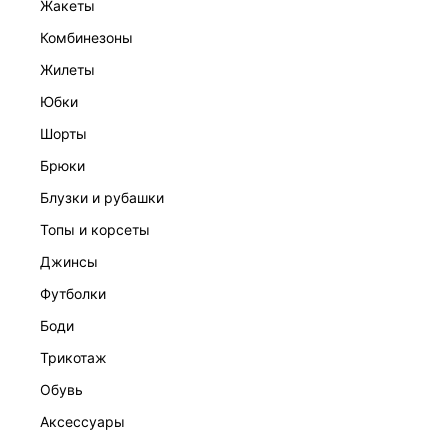
жакеты
комбинезоны
жилеты
юбки
шорты
брюки
ТОП С ОБЪЕМНЫМ УЗОРОМ
1 999 ₽
3 999 ₽
-50%
блузки и рубашки
топы и корсеты
джинсы
футболки
боди
трикотаж
обувь
аксессуары