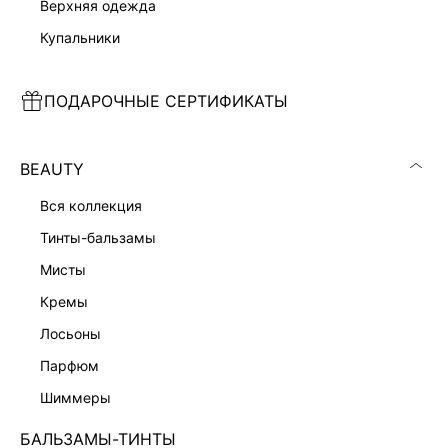
верхняя одежда
купальники
ПЛАТЬЕ ИЗ АНГОРЫ
ДЖЕМПЕР ИЗ АНГОРЫ
ПОДАРОЧНЫЕ СЕРТИФИКАТЫ
4 999 ₽
4 599 ₽
13 999 ₽
-64%
9 999 ₽
-54%
ПРЕМИАЛЬНАЯ КОЛЛЕКЦИЯ
ПРЕМИАЛЬНАЯ КОЛЛЕКЦИЯ
BEAUTY
вся коллекция
тинты-бальзамы
мисты
кремы
лосьоны
парфюм
шиммеры
БАЛЬЗАМЫ-ТИНТЫ