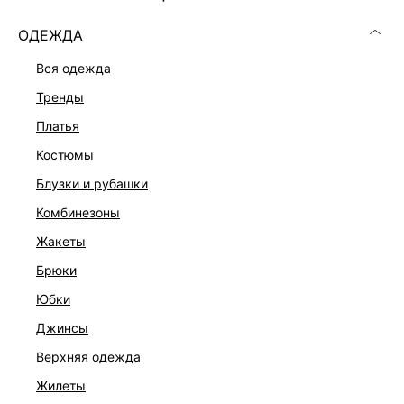
ОДЕЖДА
вся одежда
тренды
платья
костюмы
блузки и рубашки
комбинезоны
жакеты
брюки
ДЖЕМПЕР-ПОЛО ИЗ ХЛОПКА
юбки
1 999 ₽
5 999 ₽
-67%
джинсы
верхняя одежда
жилеты