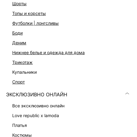
шорты
Фактурная вязка в рубчик
Прилегающий крой
топы и корсеты
Съемный воротник-стойка на пуговице
Длинные рукава
футболки | лонгсливы
Четыре цвета: черный, коричневый, серый и белый
боди
На модели размер 44. Крой модели соответствует
стандартному размеру
деним
нижнее белье и одежда для дома
ДОСТАВКА И ВОЗВРАТ
трикотаж
купальники
Подробные условия доставки и возврата
спорт
ЭКСКЛЮЗИВНО ОНЛАЙН
все эксклюзивно онлайн
love republic x lamoda
платья
Скачать
Доступно
в AppStore
в GooglePlay
костюмы