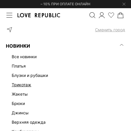
– 10% ПРИ ОПЛАТЕ ОНЛАЙН
ГЛАВНАЯ
ОДЕЖДА
ТРИКОТАЖ
ДЖЕМПЕРЫ И СВИТЕРЫ
В
Сменить город
НОВИНКИ
все новинки
платья
блузки и рубашки
трикотаж
жакеты
брюки
джинсы
верхняя одежда