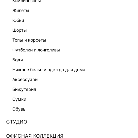
комбинезоны
жилеты
юбки
шорты
топы и корсеты
футболки и лонгсливы
боди
нижнее белье и одежда для дома
аксессуары
бижутерия
ЭКСКЛЮЗИВНО ОНЛАЙН
сумки
ВОДОЛАЗКА СО СЪЕМНЫМ ВОРОТНИКОМ
5451107325-22
обувь
Нет в наличии
+64 LR
СТУДИО
ЦВЕТ:
КОРИЧНЕВЫЙ
/
ШОКОЛАДНЫЙ
ОФИСНАЯ КОЛЛЕКЦИЯ