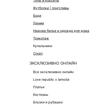
топы и корсеты
футболки | лонгсливы
КАТАЛОГ
КОМПАНИЯ
боди
НОВИНКИ
О Melon Fa
деним
СТУДИО
Франчайзин
нижнее белье и одежда для дома
ОФИСНАЯ КОЛЛЕКЦИЯ
Новости и 
трикотаж
ОДЕЖДА
Магазины
купальники
ЭКСКЛЮЗИВНО ОНЛАЙН
Работа в 
спорт
ОБУВЬ
ЭКСКЛЮЗИВНО ОНЛАЙН
СУМКИ
все эксклюзивно онлайн
АКСЕССУАРЫ И УКРАШЕНИЯ
love republic x lamoda
ФИНАЛЬНАЯ РАСПРОДАЖА
платья
ПОДАРОЧНЫЕ СЕРТИФИКАТЫ
костюмы
BEAUTY
блузки и рубашки
БАЛЬЗАМЫ-ТИНТЫ