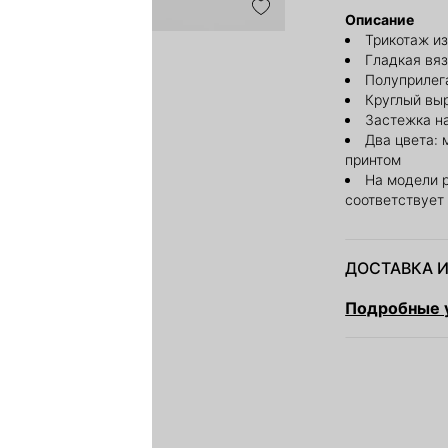
Описание
Трикотаж из
Гладкая вя
Полуприлег
Круглый вы
Застежка н
Два цвета:
принтом
На модели 
соответствует
ДОСТАВКА И
Подробные у