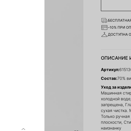
БЕСПЛАТНАЯ
–10% ПРИ О
ДОСТУПНА 
ОПИСАНИЕ 
Артикул:
6151
Состав:
70% ви
Уход за издел
Машинная стир
холодной воде
запрещена, Гл
сухая чистка. 
Только ручная 
плоскости, Ст
наизнанку