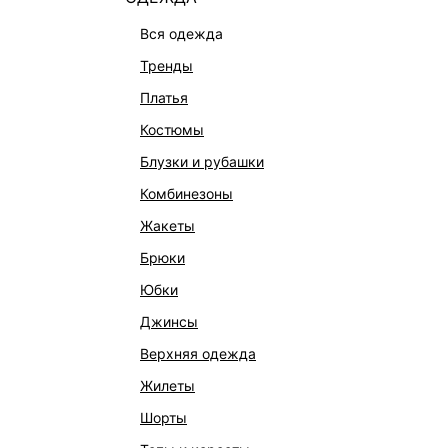
вся одежда
тренды
платья
костюмы
блузки и рубашки
комбинезоны
жакеты
брюки
юбки
джинсы
верхняя одежда
жилеты
шорты