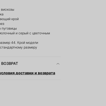
 вискозы
зка
ающий крой
рез
а пуговицы
 молочный и серый с цветочным
размер 44. Крой модели
 стандартному размеру
 ВОЗВРАТ
словия доставки и возврата