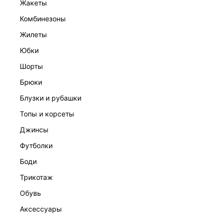
жакеты
комбинезоны
жилеты
юбки
ПЛАТОК ИЗ ХЛОПКА С ВЫШИВКОЙ
1 599 ₽
3 599 ₽
-56%
шорты
брюки
блузки и рубашки
топы и корсеты
джинсы
футболки
боди
трикотаж
обувь
аксессуары