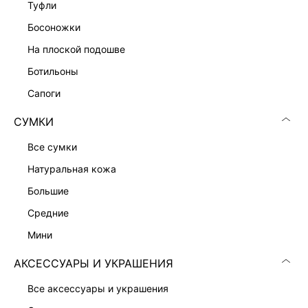
туфли
босоножки
на плоской подошве
ботильоны
сапоги
СУМКИ
все сумки
натуральная кожа
большие
средние
ПЛАТЬЕ-КРОШЕ ИЗ 100% ХЛОПКА
ПЛАТЬЕ МИДИ ИЗ ХЛОПКА
мини
3 999 ₽
2 599 ₽
7 999 ₽
-50%
9 599 ₽
-73%
АКСЕССУАРЫ И УКРАШЕНИЯ
все аксессуары и украшения