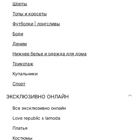
шорты
топы и корсеты
футболки | лонгсливы
боди
деним
нижнее белье и одежда для дома
АСИММЕТРИЧНОЕ ПЛАТЬЕ С ОБОРКАМИ
ПЛЕТЕНАЯ СУМКА ИЗ 100% РАФИИ
трикотаж
2 599 ₽
4 999 ₽
9 999 ₽
-74%
8 999 ₽
-44%
купальники
спорт
ЭКСКЛЮЗИВНО ОНЛАЙН
все эксклюзивно онлайн
love republic x lamoda
платья
костюмы