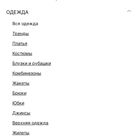
ОДЕЖДА
вся одежда
тренды
платья
костюмы
блузки и рубашки
комбинезоны
ПЛАТЬЕ ИЗО ЛЬНА И ВИСКОЗЫ
жакеты
3 599 ₽
9 999 ₽
-64%
брюки
НАТУРАЛЬНЫЙ ЛЕН
юбки
джинсы
верхняя одежда
жилеты