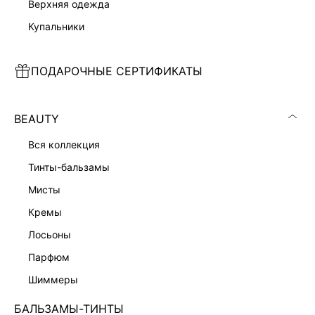
верхняя одежда
КУПАЛЬНИК НА КУЛИСКЕ
ЮБКА А-СИЛУЭТА С ОБОРКАМИ
купальники
3 999 ₽
2 599 ₽
4 999 ₽
-20%
5 999 ₽
-57%
ПОДАРОЧНЫЕ СЕРТИФИКАТЫ
BEAUTY
вся коллекция
тинты-бальзамы
мисты
кремы
лосьоны
парфюм
шиммеры
БАЛЬЗАМЫ-ТИНТЫ