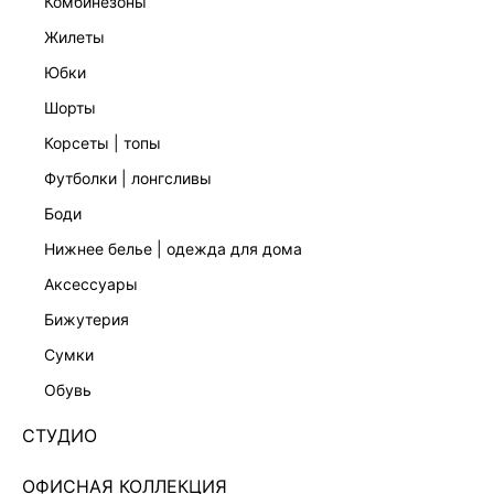
комбинезоны
жилеты
юбки
шорты
корсеты | топы
футболки | лонгсливы
боди
нижнее белье | одежда для дома
аксессуары
бижутерия
ПОЛУПРОЗРАЧНАЯ ЮБКА МИДИ С ЦВЕТОЧНОЙ
сумки
ВЫШИВКОЙ 6254030220-95
обувь
Нет в наличии
+79 LR
СТУДИО
ЦВЕТ:
РОЗОВЫЙ
/
РОЗОВЫЙ ПРИНТ
ОФИСНАЯ КОЛЛЕКЦИЯ