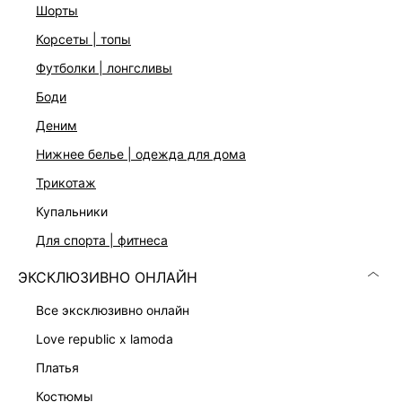
Застежка на спинке на скрытую молнию
шорты
Цвет: розовый
корсеты | топы
На модели размер 44. Крой модели соответствует
стандартному размеру
футболки | лонгсливы
боди
ДОСТАВКА И ВОЗВРАТ
деним
нижнее белье | одежда для дома
Подробные условия доставки и возврата
трикотаж
купальники
для спорта | фитнеса
ЭКСКЛЮЗИВНО ОНЛАЙН
все эксклюзивно онлайн
Скачать
Доступно
в AppStore
в GooglePlay
love republic x lamoda
платья
КАТАЛОГ
костюмы