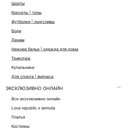
100% цинк
шорты
Застежка-гвоздики
корсеты | топы
Цвет: золото
футболки | лонгсливы
боди
ДОСТАВКА И ВОЗВРАТ
деним
Подробные условия доставки и возврата
нижнее белье | одежда для дома
трикотаж
купальники
для спорта | фитнеса
ЭКСКЛЮЗИВНО ОНЛАЙН
Скачать
Доступно
все эксклюзивно онлайн
в AppStore
в GooglePlay
love republic x lamoda
КАТАЛОГ
платья
костюмы