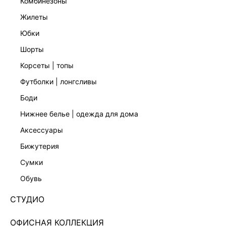
комбинезоны
жилеты
юбки
шорты
корсеты | топы
футболки | лонгсливы
боди
нижнее белье | одежда для дома
аксессуары
бижутерия
ВЕЧЕРНЯЯ КОЛЛЕКЦИЯ
сумки
СЕРЬГИ-ПУСЕТЫ 644748034
обувь
1 999 ₽
+99 LR
500 ₽
x 4 платежа с Подели
СТУДИО
ЦВЕТ:
ЖЕЛТЫЙ
/
ЗОЛОТО
ОФИСНАЯ КОЛЛЕКЦИЯ