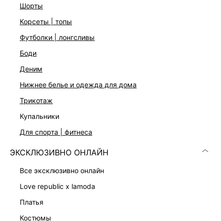
Сплав из латуни и цинка
шорты
Застежка-пусет
корсеты | топы
Цвет: золото
футболки | лонгсливы
боди
ДОСТАВКА И ВОЗВРАТ
деним
Подробные условия доставки и возврата
нижнее белье и одежда для дома
трикотаж
купальники
для спорта | фитнеса
ЭКСКЛЮЗИВНО ОНЛАЙН
Скачать
Доступно
все эксклюзивно онлайн
в AppStore
в GooglePlay
love republic x lamoda
КАТАЛОГ
платья
костюмы