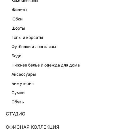
комбинезоны
жилеты
юбки
шорты
топы и корсеты
футболки и лонгсливы
боди
нижнее белье и одежда для дома
аксессуары
бижутерия
ВЕЧЕРНЯЯ КОЛЛЕКЦИЯ
сумки
ОБЪЕМНЫЕ СЕРЬГИ С ЦВЕТАМИ 644748035
обувь
1 999 ₽
2 999 ₽
-33%
+99 LR
500 ₽
x 4 платежа с Подели
СТУДИО
ЦВЕТ:
МУЛЬТИКОЛОР
/
МУЛЬТИКОЛОР
ОФИСНАЯ КОЛЛЕКЦИЯ