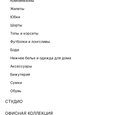
комбинезоны
жилеты
юбки
шорты
ДЖИНСЫ BAGGY FIT
ДЖИНСЫ WIDE LEG
1 799 ₽
1 999 ₽
6 599 ₽
-73%
6 999 ₽
-71%
топы и корсеты
футболки и лонгсливы
боди
нижнее белье и одежда для дома
аксессуары
бижутерия
сумки
обувь
СТУДИО
ОФИСНАЯ КОЛЛЕКЦИЯ