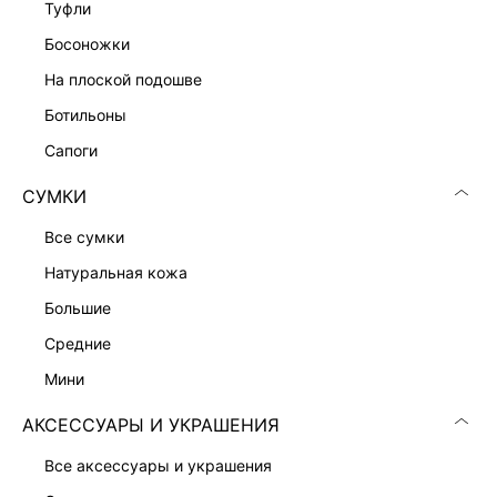
туфли
ШИРОКИЕ ДЖИНСЫ
6 599 ₽
босоножки
ЭКСКЛЮЗИВНО ОНЛАЙН
на плоской подошве
ботильоны
сапоги
СУМКИ
все сумки
натуральная кожа
большие
средние
мини
АКСЕССУАРЫ И УКРАШЕНИЯ
ПРЯМЫЕ ДЖИНСЫ
ШИРОКИЕ ДЖИНСЫ
6 599 ₽
6 599 ₽
все аксессуары и украшения
ЭКСКЛЮЗИВНО ОНЛАЙН
ЭКСКЛЮЗИВНО ОНЛАЙН