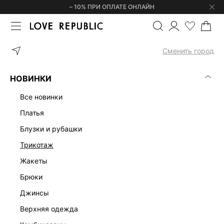
– 10% ПРИ ОПЛАТЕ ОНЛАЙН
ГЛАВНАЯ
ОДЕЖДА
ДЕНИМ
ДЖИНСЫ
Сменить город
ЖЕНСКИЕ ДЖИНСЫ
(0)
НОВИНКИ
ДЖИНСЫ
ЮБКИ
ПЛАТЬЯ И КОМБИНЕЗОНЫ
ШОРТЫ
РУ
все новинки
платья
блузки и рубашки
трикотаж
жакеты
брюки
джинсы
верхняя одежда