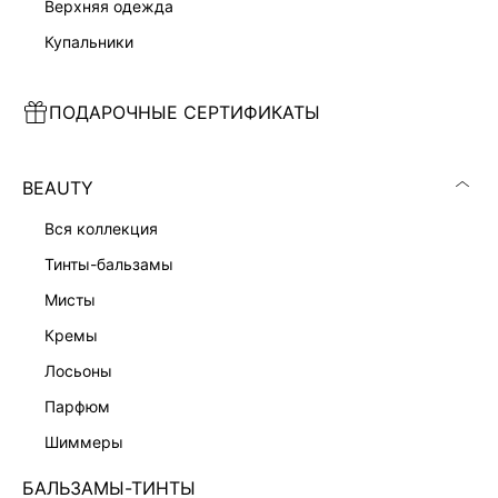
верхняя одежда
купальники
ПОДАРОЧНЫЕ СЕРТИФИКАТЫ
ДЖИНСЫ BAGGY FIT
ДЖИНСЫ FLARE FIT
1 999 ₽
1 999 ₽
6 999 ₽
-71%
6 999 ₽
-71%
ХИТ
BEAUTY
вся коллекция
тинты-бальзамы
мисты
кремы
лосьоны
парфюм
шиммеры
БАЛЬЗАМЫ-ТИНТЫ