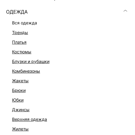
ОДЕЖДА
вся одежда
тренды
платья
костюмы
блузки и рубашки
комбинезоны
жакеты
брюки
ДЖИНСЫ WIDE LEG
юбки
1 999 ₽
7 999 ₽
-75%
джинсы
верхняя одежда
жилеты