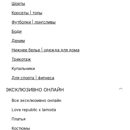
шорты
корсеты | топы
футболки | лонгсливы
боди
деним
нижнее белье | одежда для дома
трикотаж
купальники
ДЖИНСЫ
ПРЯМЫЕ ДЖИНСЫ
8 599 ₽
5 599 ₽
для спорта | фитнеса
6 999 ₽
-20%
ЭКСКЛЮЗИВНО ОНЛАЙН
ЭКСКЛЮЗИВНО ОНЛАЙН
все эксклюзивно онлайн
love republic x lamoda
платья
костюмы