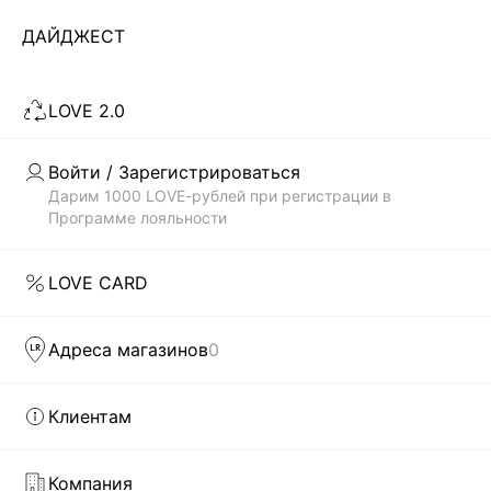
...
20
ДАЙДЖЕСТ
ЗАГРУЗИТЬ ЕЩЁ
LOVE 2.0
Войти / Зарегистрироваться
Скачать
Доступно
в AppStore
в GooglePlay
Дарим 1000 LOVE-рублей при регистрации в
Программе лояльности
КАТАЛОГ
LOVE CARD
КОМПАНИЯ
Адреса магазинов
0
КЛИЕНТАМ
Клиентам
ЛИЧНЫЙ КАБИНЕТ
Компания