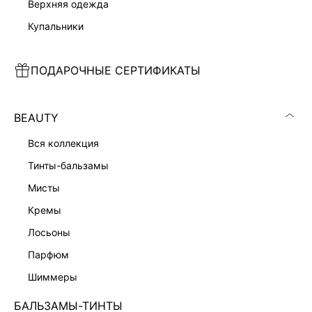
верхняя одежда
купальники
ПОДАРОЧНЫЕ СЕРТИФИКАТЫ
ПРЯМЫЕ ДЖИНСЫ
ПРЯМЫЕ ДЖИНСЫ
5 599 ₽
5 599 ₽
6 999 ₽
-20%
6 999 ₽
-20%
ЭКСКЛЮЗИВНО ОНЛАЙН
ЭКСКЛЮЗИВНО ОНЛАЙН
BEAUTY
вся коллекция
тинты-бальзамы
мисты
кремы
лосьоны
парфюм
шиммеры
БАЛЬЗАМЫ-ТИНТЫ