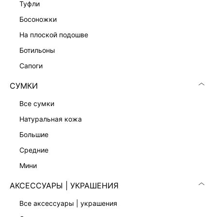
туфли
РАСКЛЕШЕННЫЕ ДЖИНСЫ
босоножки
5 999 ₽
7 599 ₽
-21%
на плоской подошве
ЭКСКЛЮЗИВНО ОНЛАЙН
ботильоны
сапоги
СУМКИ
все сумки
натуральная кожа
большие
средние
мини
АКСЕССУАРЫ | УКРАШЕНИЯ
РАСКЛЕШЕННЫЕ ДЖИНСЫ
ШИРОКИЕ ДЖИНСЫ
все аксессуары | украшения
5 999 ₽
1 799 ₽
6 999 ₽
-74%