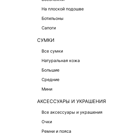
СУМКИ
на плоской подошве
АКСЕССУАРЫ И УКРАШЕНИЯ
ботильоны
ФИНАЛЬНАЯ РАСПРОДАЖА
сапоги
ПОДАРОЧНЫЕ СЕРТИФИКАТЫ
СУМКИ
BEAUTY
все сумки
БАЛЬЗАМЫ-ТИНТЫ
натуральная кожа
АРОМАТЫ
большие
ЛИМИТИРОВАННЫЕ КОЛЛЕКЦИИ
средние
КАПСУЛЬНЫЙ ГАРДЕРОБ
мини
БОХО-ШИК
АКСЕССУАРЫ И УКРАШЕНИЯ
В ОТТЕНКАХ СЕРОГО
все аксессуары и украшения
LOVE REPUBLIC MAISON
очки
ДАЙДЖЕСТ
ремни и пояса
LOVE 2.0