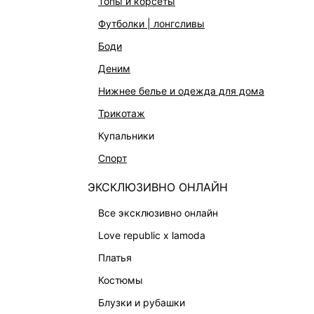
топы и корсеты
футболки | лонгсливы
боди
деним
нижнее белье и одежда для дома
трикотаж
купальники
спорт
ЭКСКЛЮЗИВНО ОНЛАЙН
все эксклюзивно онлайн
love republic x lamoda
платья
ЖАКЕТ ПРИТАЛЕННОГО КРОЯ
ПЛАТЬЕ
костюмы
1 999 ₽
9 599 ₽
-79%
10 999 ₽
блузки и рубашки