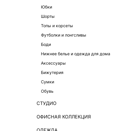
юбки
шорты
топы и корсеты
футболки и лонгсливы
боди
нижнее белье и одежда для дома
аксессуары
бижутерия
ЮБКА МИДИ ИЗ 100% ВИСКОЗЫ
БРЮКИ 
3 999 ₽
5 999 ₽
-33%
5 999 ₽
сумки
ЭКСКЛЮЗИВНО ОНЛАЙН
ЭКСКЛЮ
обувь
СТУДИО
ОФИСНАЯ КОЛЛЕКЦИЯ
ОДЕЖДА