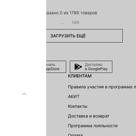
Показано 0 из 1786 товаров
...
149
ЗАГРУЗИТЬ ЕЩЁ
Скачать
Доступно
в AppStore
в GooglePlay
КЛИЕНТАМ
shion Group
Правила участия в программе 
г
АКИТ
акции
Контакты
Доставка и возврат
LOVE REPUBLIC
Программа лояльности
Оплата