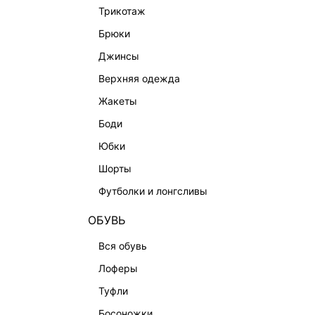
трикотаж
брюки
джинсы
верхняя одежда
жакеты
боди
юбки
шорты
КАТАЛОГ
КОМПАНИЯ
футболки и лонгсливы
НОВИНКИ
О Melon Fa
ОБУВЬ
СТУДИО
Франчайзин
ОФИСНАЯ КОЛЛЕКЦИЯ
Новости и 
вся обувь
ОДЕЖДА
Магазины
лоферы
ЭКСКЛЮЗИВНО ОНЛАЙН
Работа в 
туфли
ОБУВЬ
босоножки