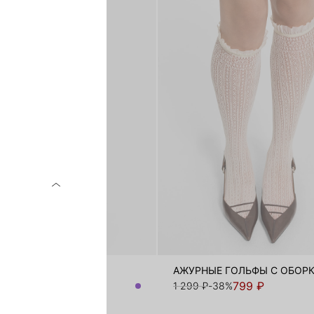
-БАНДО ИЗ ВИСКОЗЫ
АЖУРНЫЕ ГОЛЬФЫ С ОБОР
4 599 ₽
799 ₽
-58%
1 299 ₽
-38%