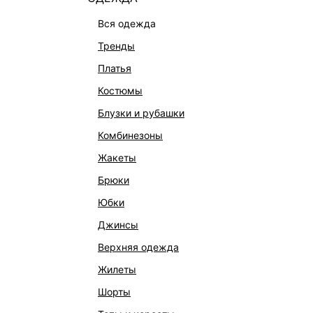
вся одежда
тренды
платья
костюмы
блузки и рубашки
комбинезоны
жакеты
брюки
юбки
ЖИЛЕТ С ШЕРСТЬЮ И ВИСКОЗОЙ
ШИФОНО
джинсы
2 599 ₽
7 599 ₽
-66%
5 999 ₽
верхняя одежда
ШЕРСТЬ
жилеты
шорты